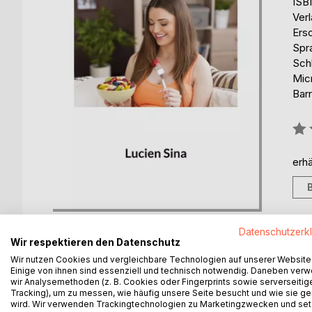
ISB
Ver
Ers
Spr
Schl
Micr
Barr
Bew
0%
erhä
Datenschutzerk
Wir respektieren den Datenschutz
Wir nutzen Cookies und vergleichbare Technologien auf unserer Website
Einige von ihnen sind essenziell und technisch notwendig. Daneben ver
BESCHREIBUNG
AUTOR/IN
PRESSES
wir Analysemethoden (z. B. Cookies oder Fingerprints sowie serverseitig
Tracking), um zu messen, wie häufig unsere Seite besucht und wie sie ge
wird. Wir verwenden Trackingtechnologien zu Marketingzwecken und se