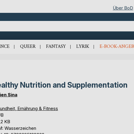
Über BoD
NCE
QUEER
FANTASY
LYRIK
E-BOOK-ANGEB
althy Nutrition and Supplementation
ien Sina
undheit, Ernährung & Fitness
UB
,2 KB
: Wasserzeichen