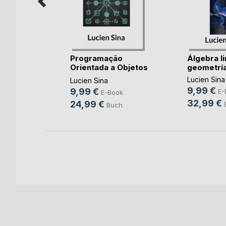
Programação
Álgebra li
Orientada a Objetos
geometría 
em(...)
Lucien Sina
Lucien Sina
ok
9,99 €
9,99 €
E-
E-Book
h
32,99 €
24,99 €
Buch