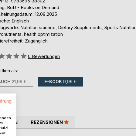
N-13: 9783695138302
lag: BoD - Books on Demand
cheinungsdatum: 12.09.2025
ache: Englisch
agworte: Nutrition science, Dietary Supplements, Sports Nutrition
onutrients, health optimization
ierefreiheit: Zugänglich
ertung::
0
Bewertungen
ltlich als:
BUCH
21,99 €
E-BOOK
9,99 €
lärung
.
wenden
TIMMEN
REZENSIONEN
es
nutzt
tzen