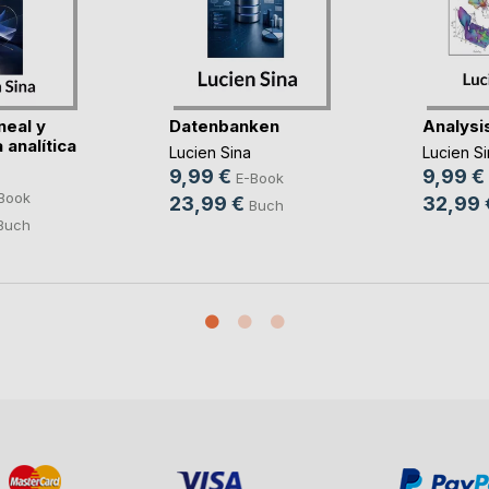
neal y
Datenbanken
Analysi
analítica
Lucien Sina
Lucien Si
9,99 €
9,99 €
E-Book
Book
23,99 €
32,99 
Buch
Buch