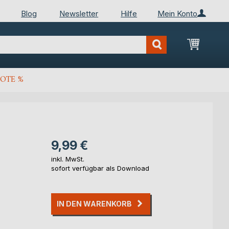
Blog
Newsletter
Hilfe
Mein Konto
Mein Wa
OTE %
9,99 €
inkl. MwSt.
sofort verfügbar als Download
IN DEN WARENKORB