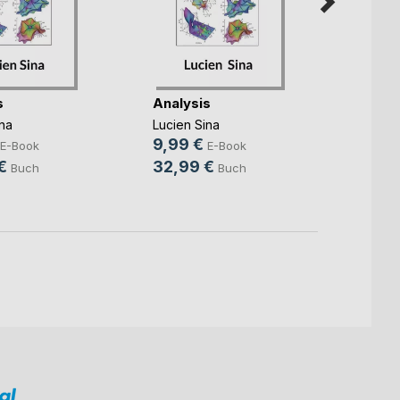
s
Analysis
Théor
compl
na
Lucien Sina
comput
9,99 €
Lucien
E-Book
E-Book
9,99
€
32,99 €
Buch
Buch
24,9