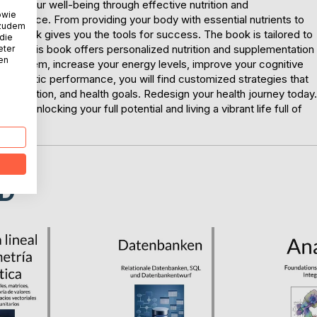
izing your well-being through effective nutrition and
owie
onfidence. From providing your body with essential nutrients to
 zudem
his book gives you the tools for success. The book is tailored to
 die
 goal, this book offers personalized nutrition and supplementation
eter
nen
e system, increase your energy levels, improve your cognitive
ur athletic performance, you will find customized strategies that
edisposition, and health goals. Redesign your health journey today.
 to unlocking your full potential and living a vibrant life full of
D