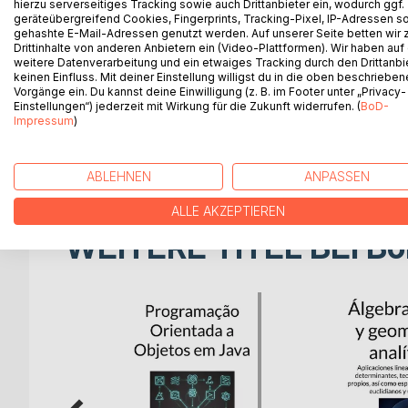
hierzu serverseitiges Tracking sowie auch Drittanbieter ein, wodurch ggf.
Unleash your vitality and discover the key to optim
geräteübergreifend Cookies, Fingerprints, Tracking-Pixel, IP-Adressen s
supplementation. Achieve your health goals with c
gehashte E-Mail-Adressen genutzt werden. Auf unserer Seite betten wir
leveraging the benefits of targeted supplements, t
Drittinhalte von anderen Anbietern ein (Video-Plattformen). Wir haben auf
your needs: for every aspect of health or specific
weitere Datenverarbeitung und ein etwaiges Tracking durch den Drittanbi
keinen Einfluss. Mit deiner Einstellung willigst du in die oben beschriebe
plans. Whether you want to strengthen your immun
Vorgänge ein. Du kannst deine Einwilligung (z. B. im Footer unter „Privacy-
function, achieve your ideal weight, or enhance yo
Einstellungen“) jederzeit mit Wirkung für die Zukunft widerrufen. (
BoD-
take into account your unique lifestyle, genetic pr
Impressum
)
"Healthy Nutrition and Supplementation" is your guide
vitality.
ABLEHNEN
ANPASSEN
ALLE AKZEPTIEREN
WEITERE TITEL BEI
Bo