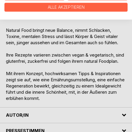
Ernährung auf und wie man in Kombination mit Superfoods
ALLE AKZEPTIEREN
eine Transformation des Körpers, bis in die kleinste Zelle,
bewirkt.
Natural Food bringt neue Balance, nimmt Schlacken,
Toxine, mentalen Stress und lässt Körper & Geist vitaler
sein, jünger aussehen und im Gesamten auch so fühlen.
Ihre Rezepte variieren zwischen vegan & vegetarisch, sind
glutenfrei, zuckerfrei und folgen ihrem natural Foodplan.
Mit ihrem Konzept, hochwirksamen Tipps & Inspirationen
zeigt sie auf, wie eine Ernährungsumstellung, eine einfache
Regeneration bewirkt, gleichzeitig zu einem Idealgewicht
führt und die innere Schönheit, mit, in der Äußeren zum
erblühen kommt.
AUTOR/IN
PRESSESTIMMEN