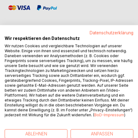
Datenschutzerklärung
Wir respektieren den Datenschutz
BESCHREIBUNG
Wir nutzen Cookies und vergleichbare Technologien auf unserer
Website. Einige von ihnen sind essenziell und technisch notwendig.
Daneben verwenden wir Analysemethoden (z. B. Cookies oder
Healthy is the New Spirit
Fingerprints sowie serverseitiges Tracking), um zu messen, wie häufig
unsere Seite besucht und wie sie genutzt wird. Wir verwenden
Trackingtechnologien zu Marketingzwecken und setzen hierzu
Wohlbefinden und ein gesundes Leben ~ in ihnen liegt ein
serverseitiges Tracking sowie auch Drittanbieter ein, wodurch ggf.
ganzheitlicher Ansatz zugrunde.
geräteübergreifend Cookies, Fingerprints, Tracking-Pixel, IP-Adressen
sowie gehashte E-Mail-Adressen genutzt werden. Auf unserer Seite
betten wir zudem Drittinhalte von anderen Anbietern ein (Video-
Sandra Gels ist Beauty~ & Ernährungscoach. Bei ihr stehen
Plattformen). Wir haben auf die weitere Datenverarbeitung und ein
Wellness für Body & Soul im Focus. Mit ihrer Passion hiefür
etwaiges Tracking durch den Drittanbieter keinen Einfluss. Mit deiner
unterstützt sie Menschen, die sich für einen bewussten
Einstellung willigst du in die oben beschriebenen Vorgänge ein. Du
kannst deine Einwilligung (z. B. im Footer unter „Privacy-Einstellungen“)
Lifestyle interessieren und sich mehr Vitalität, Gesundheit,
jederzeit mit Wirkung für die Zukunft widerrufen. (
BoD-Impressum
)
Lebensfreude & Glück wünschen.
In ihrem Buch vermittelt sie fundierte Erkenntnisse über
ABLEHNEN
ANPASSEN
Krankheitsentstehung, zeigt die Vorzüge pflanzlicher