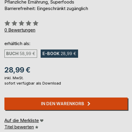
Pflanzliche Ernährung, Superfoods
Barrierefreiheit: Eingeschränkt zugänglich
Bewertung::
0%
0
Bewertungen
erhältlich als:
BUCH
58,99 €
E-BOOK
28,99 €
28,99 €
inkl. MwSt.
sofort verfügbar als Download
IN DEN WARENKORB
Auf die Merkliste
Titel bewerten