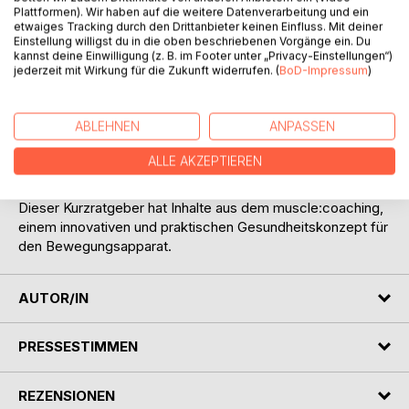
Plattformen). Wir haben auf die weitere Datenverarbeitung und ein
etwaiges Tracking durch den Drittanbieter keinen Einfluss. Mit deiner
Die eigene Gesundheit zu fördern ist eine tägliche &
Einstellung willigst du in die oben beschriebenen Vorgänge ein. Du
lebenslange, wichtige Aufgabe. Die Health-Drops-
kannst deine Einwilligung (z. B. im Footer unter „Privacy-Einstellungen“)
jederzeit mit Wirkung für die Zukunft widerrufen. (
BoD-Impressum
)
Sammlung unterstützt Sie bei dieser täglichen
Herausforderung.
ABLEHNEN
ANPASSEN
In den Health-Drops finden Sie kurze, günstige, aber
mächtige Übungen & Impulse, mit denen Sie ihr Leben
ALLE AKZEPTIEREN
positiv, freudvoll & gesund gestalten können.
Dieser Kurzratgeber hat Inhalte aus dem muscle:coaching,
einem innovativen und praktischen Gesundheitskonzept für
den Bewegungsapparat.
AUTOR/IN
PRESSESTIMMEN
REZENSIONEN