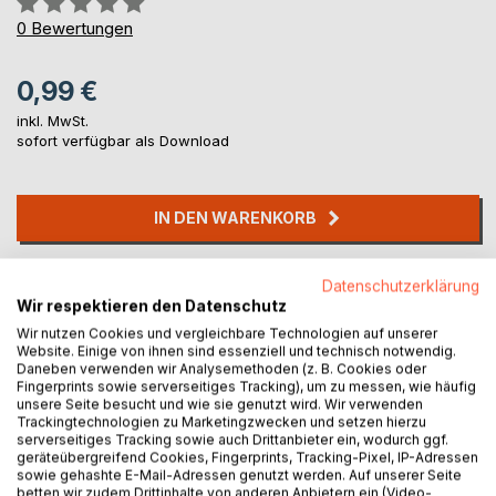
0%
0
Bewertungen
0,99 €
inkl. MwSt.
sofort verfügbar als Download
IN DEN WARENKORB
Auf die Merkliste
Datenschutzerklärung
Titel bewerten
Wir respektieren den Datenschutz
Wir nutzen Cookies und vergleichbare Technologien auf unserer
Website. Einige von ihnen sind essenziell und technisch notwendig.
Daneben verwenden wir Analysemethoden (z. B. Cookies oder
Fingerprints sowie serverseitiges Tracking), um zu messen, wie häufig
unsere Seite besucht und wie sie genutzt wird. Wir verwenden
Trackingtechnologien zu Marketingzwecken und setzen hierzu
serverseitiges Tracking sowie auch Drittanbieter ein, wodurch ggf.
geräteübergreifend Cookies, Fingerprints, Tracking-Pixel, IP-Adressen
BESCHREIBUNG
sowie gehashte E-Mail-Adressen genutzt werden. Auf unserer Seite
betten wir zudem Drittinhalte von anderen Anbietern ein (Video-