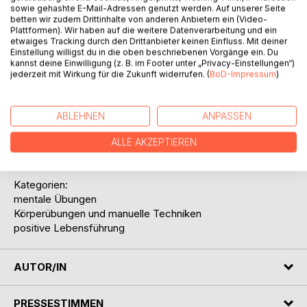
sowie gehashte E-Mail-Adressen genutzt werden. Auf unserer Seite
betten wir zudem Drittinhalte von anderen Anbietern ein (Video-
Buchinhalt: manuelle Techniken
Plattformen). Wir haben auf die weitere Datenverarbeitung und ein
etwaiges Tracking durch den Drittanbieter keinen Einfluss. Mit deiner
Einstellung willigst du in die oben beschriebenen Vorgänge ein. Du
Die eigene Gesundheit zu fördern ist eine tägliche &
kannst deine Einwilligung (z. B. im Footer unter „Privacy-Einstellungen“)
lebenslange, wichtige Aufgabe. Die Health-Drops-
jederzeit mit Wirkung für die Zukunft widerrufen. (
BoD-Impressum
)
Sammlung unterstützt Sie bei dieser täglichen
Herausforderung.
ABLEHNEN
ANPASSEN
In den Health-Drops finden Sie kurze, günstige, aber
mächtige Übungen & Impulse, mit denen Sie ihr Leben
ALLE AKZEPTIEREN
positiv, freudvoll & gesund gestalten können.
Kategorien:
mentale Übungen
Körperübungen und manuelle Techniken
positive Lebensführung
AUTOR/IN
PRESSESTIMMEN