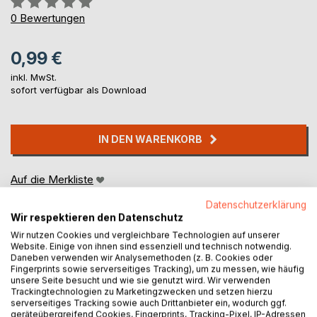
0%
0
Bewertungen
0,99 €
inkl. MwSt.
sofort verfügbar als Download
IN DEN WARENKORB
Auf die Merkliste
Titel bewerten
Datenschutzerklärung
Wir respektieren den Datenschutz
Wir nutzen Cookies und vergleichbare Technologien auf unserer
Website. Einige von ihnen sind essenziell und technisch notwendig.
Daneben verwenden wir Analysemethoden (z. B. Cookies oder
Fingerprints sowie serverseitiges Tracking), um zu messen, wie häufig
unsere Seite besucht und wie sie genutzt wird. Wir verwenden
Trackingtechnologien zu Marketingzwecken und setzen hierzu
BESCHREIBUNG
serverseitiges Tracking sowie auch Drittanbieter ein, wodurch ggf.
geräteübergreifend Cookies, Fingerprints, Tracking-Pixel, IP-Adressen