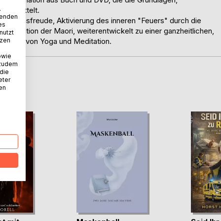
.
 vermittelt.
wenden
er Lebensfreude, Aktivierung des inneren "Feuers" durch die
es
 Tradition der Maori, weiterentwickelt zu einer ganzheitlichen,
nutzt
tzen
lementen von Yoga und Meditation.
owie
 zudem
 die
eter
D
nen