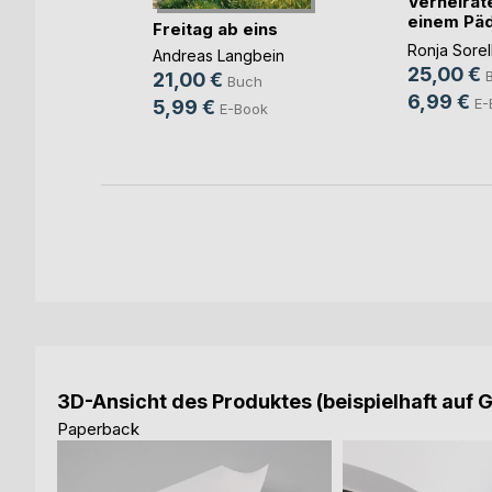
n ohne
Verheirate
einem Päd
Freitag ab eins
u(...)
g
Ronja Sorel
Andreas Langbein
25,00 €
h
21,00 €
Buch
6,99 €
ok
E-
5,99 €
E-Book
3D-Ansicht des Produktes (beispielhaft auf 
Paperback