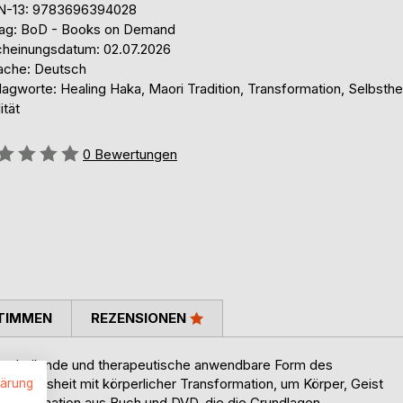
N-13: 9783696394028
lag: BoD - Books on Demand
cheinungsdatum: 02.07.2026
ache: Deutsch
agworte: Healing Haka, Maori Tradition, Transformation, Selbsthe
ität
ertung::
0
Bewertungen
TIMMEN
REZENSIONEN
lbstheilende und therapeutische anwendbare Form des
rale Weisheit mit körperlicher Transformation, um Körper, Geist
lärung
ne Kombination aus Buch und DVD, die die Grundlagen,