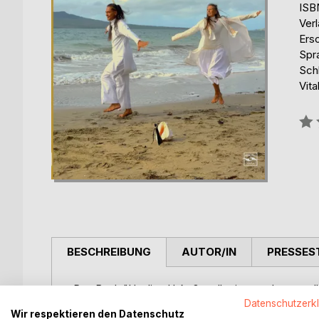
ISB
Ver
Ers
Spr
Schl
Vital
Bew
0%
BESCHREIBUNG
AUTOR/IN
PRESSES
Das Buch "Healing Haka® stellt eine moderne, se
traditionellen Maori-Haka vor. Es verbindet ancest
Datenschutzerk
Wir respektieren den Datenschutz
und Seele zu ins Gleichgewicht zu bringen. Es ei