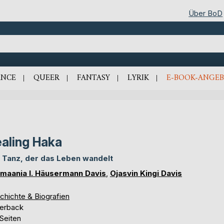
Über BoD
NCE
QUEER
FANTASY
LYRIK
E-BOOK-ANGEB
aling Haka
 Tanz, der das Leben wandelt
maania I. Häusermann Davis
,
Ojasvin Kingi Davis
chichte & Biografien
erback
Seiten