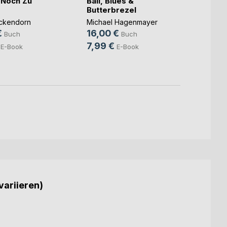
r Noch Zu
Bali, Blues &
Butterbrezel
Die P
Verb
ckendorn
Michael Hagenmayer
€
16,00 €
Claudi
Buch
Buch
19,11
7,99 €
E-Book
E-Book
5,99
variieren)