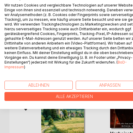
Wir nutzen Cookies und vergleichbare Technologien auf unserer Website
Bewegungen und die Philosophie des Healing Haka
Einige von ihnen sind essenziell und technisch notwendig. Daneben ver
Ziel des Healing Haka ist die Wiederherstellung d
wir Analysemethoden (z. B. Cookies oder Fingerprints sowie serverseitig
Heilkraft von Tanz und Bewegung. Basierend auf der
Tracking), um zu messen, wie häufig unsere Seite besucht und wie sie ge
wird. Wir verwenden Trackingtechnologien zu Marketingzwecken und se
für jeden zugänglichen Praxis mit zusätzlichen E
hierzu serverseitiges Tracking sowie auch Drittanbieter ein, wodurch ggf.
geräteübergreifend Cookies, Fingerprints, Tracking-Pixel, IP-Adressen s
gehashte E-Mail-Adressen genutzt werden. Auf unserer Seite betten wir
Drittinhalte von anderen Anbietern ein (Video-Plattformen). Wir haben auf
weitere Datenverarbeitung und ein etwaiges Tracking durch den Drittanbi
WEITERE TITEL BEI
Bo
keinen Einfluss. Mit deiner Einstellung willigst du in die oben beschriebe
Vorgänge ein. Du kannst deine Einwilligung (z. B. im Footer unter „Privacy-
Einstellungen“) jederzeit mit Wirkung für die Zukunft widerrufen. (
BoD-
Impressum
)
ABLEHNEN
ANPASSEN
ALLE AKZEPTIEREN