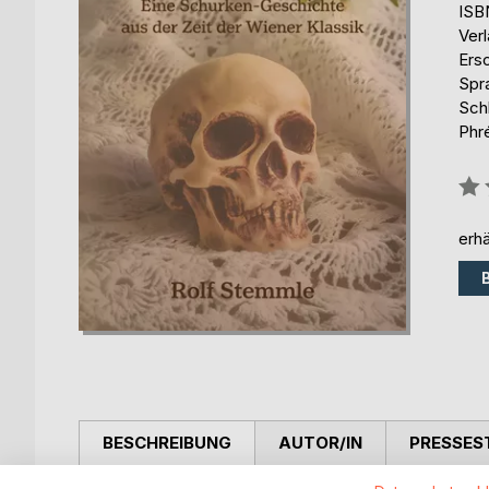
ISB
Ver
Ers
Spr
Sch
Phr
Bew
0%
erhä
BESCHREIBUNG
AUTOR/IN
PRESSES