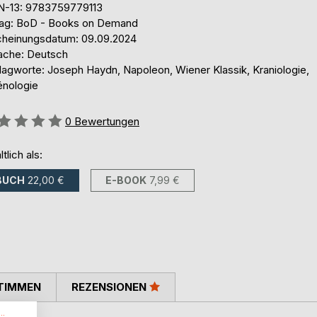
N-13: 9783759779113
lag: BoD - Books on Demand
cheinungsdatum: 09.09.2024
ache: Deutsch
lagworte: Joseph Haydn, Napoleon, Wiener Klassik, Kraniologie,
énologie
ertung::
0
Bewertungen
ltlich als:
BUCH
22,00 €
E-BOOK
7,99 €
TIMMEN
REZENSIONEN