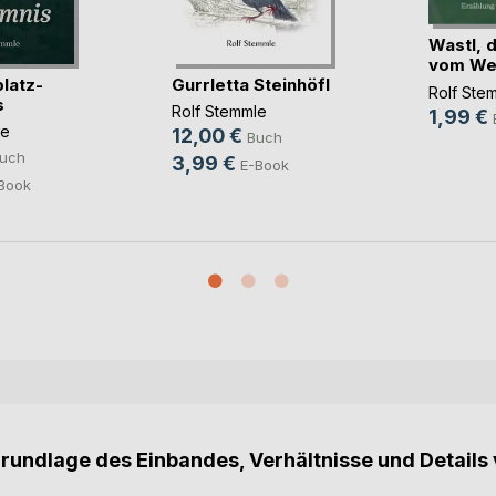
Wastl, 
vom We
latz-
Gurrletta Steinhöfl
Rolf Ste
s
Rolf Stemmle
1,99 €
le
12,00 €
Buch
uch
3,99 €
E-Book
Book
Grundlage des Einbandes, Verhältnisse und Details 