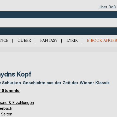
Über BoD
NCE
QUEER
FANTASY
LYRIK
E-BOOK-ANGEB
ydns Kopf
e Schurken-Geschichte aus der Zeit der Wiener Klassik
f Stemmle
ane & Erzählungen
erback
 Seiten