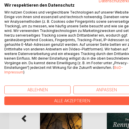
Datenschutzerk
Wenige Tage nach der Beerdigung von Joseph Hayd
Wir respektieren den Datenschutz
berühmten Komponisten zu stehlen. Sie untersuch
Wir nutzen Cookies und vergleichbare Technologien auf unserer Website
Craniologie und verwahren ihn wie eine Reliquie i
Einige von ihnen sind essenziell und technisch notwendig. Daneben ver
Haydns umgebettet werden soll ...
wir Analysemethoden (z. B. Cookies oder Fingerprints sowie serverseitig
Tracking), um zu messen, wie häufig unsere Seite besucht und wie sie ge
Der Roman erzählt die Geschichte und die Hinterg
wird. Wir verwenden Trackingtechnologien zu Marketingzwecken und se
schaurige Lektüre für alle, die sich für das Zeita
hierzu serverseitiges Tracking sowie auch Drittanbieter ein, wodurch ggf.
interessieren.
geräteübergreifend Cookies, Fingerprints, Tracking-Pixel, IP-Adressen s
gehashte E-Mail-Adressen genutzt werden. Auf unserer Seite betten wir
Drittinhalte von anderen Anbietern ein (Video-Plattformen). Wir haben auf
weitere Datenverarbeitung und ein etwaiges Tracking durch den Drittanbi
keinen Einfluss. Mit deiner Einstellung willigst du in die oben beschriebe
Vorgänge ein. Du kannst deine Einwilligung (z. B. im Footer unter „Privacy-
WEITERE TITEL BEI
Bo
Einstellungen“) jederzeit mit Wirkung für die Zukunft widerrufen. (
BoD-
Impressum
)
ABLEHNEN
ANPASSEN
ALLE AKZEPTIEREN