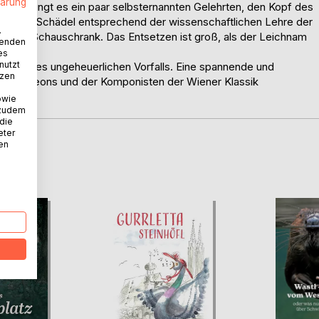
lärung
n gelingt es ein paar selbsternannten Gelehrten, den Kopf des
en den Schädel entsprechend der wissenschaftlichen Lehre der
.
n einem Schauschrank. Das Entsetzen ist groß, als der Leichnam
wenden
es
nutzt
ründe des ungeheuerlichen Vorfalls. Eine spannende und
tzen
lter Napoleons und der Komponisten der Wiener Klassik
owie
 zudem
 die
eter
nen
D