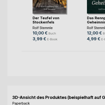
ont
Der Teufel von
Das Rennp
Stockenfels
Geheimni
le
Rolf Stemmle
Rolf Stemm
h
10,00 €
12,00 €
Buch
B
ok
3,99 €
4,99 €
E-Book
E-
3D-Ansicht des Produktes (beispielhaft auf 
Paperback