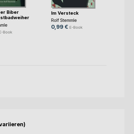
der Biber
USB-S
Im Versteck
stbadweiher
versc
Rolf Stemmle
mmle
Rolf S
0,99 €
E-Book
1,99 
E-Book
variieren)