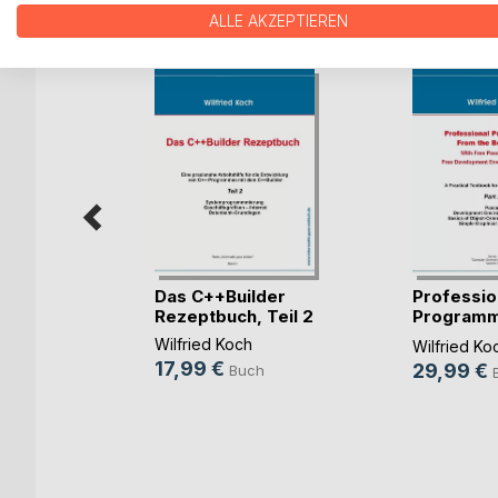
WEITERE TITEL BEI
Bo
ALLE AKZEPTIEREN
Das C++Builder
Professio
otors
Rezeptbuch, Teil 2
Programm
lers
the (...)
Wilfried Koch
Wilfried Ko
17,99 €
29,99 €
Buch
h
ook