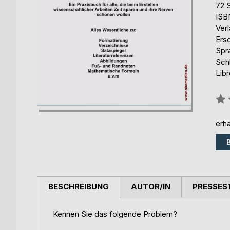
72 
ISB
Ver
Ers
Spr
Schl
Lib
Bew
0%
erhä
BESCHREIBUNG
AUTOR/IN
PRESSES
Kennen Sie das folgende Problem?