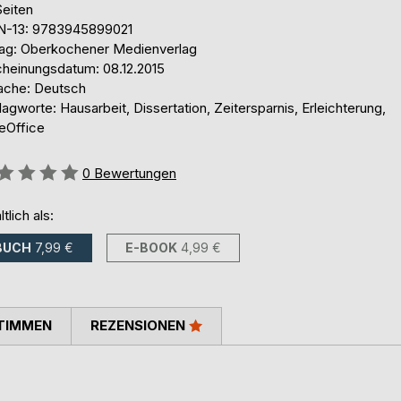
Seiten
N-13: 9783945899021
lag: Oberkochener Medienverlag
cheinungsdatum: 08.12.2015
ache: Deutsch
agworte: Hausarbeit, Dissertation, Zeitersparnis, Erleichterung,
reOffice
ertung::
0
Bewertungen
ltlich als:
BUCH
7,99 €
E-BOOK
4,99 €
TIMMEN
REZENSIONEN