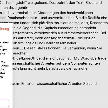
er Inhalt „steht“ weitgehend. Das betrifft den Text, Bilder und
 noch dazu gehört.
nn in die vermeintlichen Niederungen des handwerklichen -
reine Routinearbeit sein – und unvermittelt holt Sie die Realität ein:
esen haben finden sich plötzlich mal hier und mal dort, Randnoten
liert durch die Gegend, die Kapitelnummerierung entspricht
lärung
tellte Quellreferenzen verschwinden auf Nimmerwiedersehen. Bei
nnung aufs äußerste, denn der Abgabetermin – die einzige
.
wenden
 – rückt erbarmungslos und unaufhaltsam näher…
es
fach gewesen…. Diesen Stress können Sie vermeiden, wenn Sie
nutzt
 Regeln beachten.
tzen
in OpenOffice/LibreOffice, die leicht auch auf MS Word übertrage
owie
tellung wissenschaftlicher Arbeiten auf dem Computer achten
 zudem
ntenerstellung nicht mehr belastet als die fachliche.
 die
eter
nen
n - die beim Erstellen wissenschaftlicher Arbeiten Zeit und