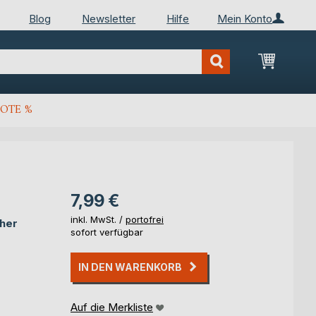
Blog
Newsletter
Hilfe
Mein Konto
Mein Wa
OTE %
7,99 €
inkl. MwSt. /
portofrei
cher
sofort verfügbar
IN DEN WARENKORB
Auf die Merkliste