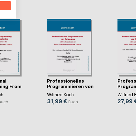
D
nal
Professionelles
Profess
ing From
Programmieren von
Progra
(...)
(...)
ch
Wilfried Koch
Wilfried 
31,99 €
27,99 
Buch
Buch