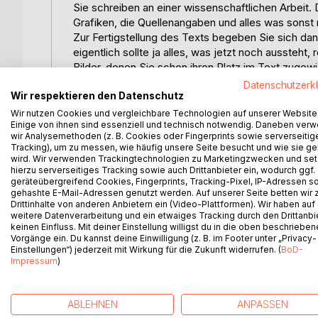
Sie schreiben an einer wissenschaftlichen Arbeit. D
Grafiken, die Quellenangaben und alles was sonst
Zur Fertigstellung des Texts begeben Sie sich da
eigentlich sollte ja alles, was jetzt noch aussteht, 
Bilder, denen Sie schon ihren Platz im Text zugewi
folgen dem Zufallsprinzip und spazieren unkontrol
Datenschutzerk
überhaupt nicht Ihren Vorstellungen, mühsam ers
Wir respektieren den Datenschutz
all diesem Durcheinander steigt Ihre Nervenanspa
Wir nutzen Cookies und vergleichbare Technologien auf unserer Website
Einige von ihnen sind essenziell und technisch notwendig. Daneben ver
Konstante in einem offenbar sehr fragilen System
wir Analysemethoden (z. B. Cookies oder Fingerprints sowie serverseitig
Dabei wäre mit richtigem Einstieg alles ganz ein
Tracking), um zu messen, wie häufig unsere Seite besucht und wie sie ge
beim Erstellen Ihrer Dokumente ein paar einfache
wird. Wir verwenden Trackingtechnologien zu Marketingzwecken und se
Dieses Buch zeigt Ihnen – gestützt auf Beispiele 
hierzu serverseitiges Tracking sowie auch Drittanbieter ein, wodurch ggf.
geräteübergreifend Cookies, Fingerprints, Tracking-Pixel, IP-Adressen s
werden können - in Kürze, worauf Sie bei der Ers
gehashte E-Mail-Adressen genutzt werden. Auf unserer Seite betten wir
müssen, damit Sie die technische Seite der Dokume
Drittinhalte von anderen Anbietern ein (Video-Plattformen). Wir haben auf
weitere Datenverarbeitung und ein etwaiges Tracking durch den Drittanbi
keinen Einfluss. Mit deiner Einstellung willigst du in die oben beschriebe
Zielgruppen:
Vorgänge ein. Du kannst deine Einwilligung (z. B. im Footer unter „Privacy-
Alle – von SchülerInnen bis zu WissenschaftlerInne
Einstellungen“) jederzeit mit Wirkung für die Zukunft widerrufen. (
BoD-
Nerven sparen möchten.
Impressum
)
ABLEHNEN
ANPASSEN