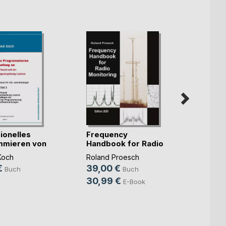
ionelles
Frequency
Basis
mmieren von
Handbook for Radio
Messd
Monit(...)
Jörg B
Koch
Roland Proesch
18,9
€
39,00 €
Buch
Buch
13,9
30,99 €
E-Book