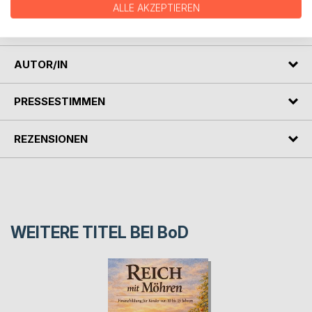
ALLE AKZEPTIEREN
Also, los geht es! Nimm Dir Zeit für Dich! Und nun viel Spaß
bei Deinen positiven Päuschen!
AUTOR/IN
PRESSESTIMMEN
REZENSIONEN
WEITERE TITEL BEI
BoD