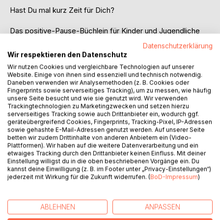
Hast Du mal kurz Zeit für Dich?
Das positive-Pause-Büchlein für Kinder und Jugendliche
Datenschutzerklärung
Wir respektieren den Datenschutz
Zwischen all´ dem, was man täglich um die Ohren hat,
Wir nutzen Cookies und vergleichbare Technologien auf unserer
vergisst man leider oft, bewusst ein kleines Päuschen
Website. Einige von ihnen sind essenziell und technisch notwendig.
einzulegen.
Daneben verwenden wir Analysemethoden (z. B. Cookies oder
Fingerprints sowie serverseitiges Tracking), um zu messen, wie häufig
unsere Seite besucht und wie sie genutzt wird. Wir verwenden
Dabei haben die Aufmerksamkeitslenkung auf positive
Trackingtechnologien zu Marketingzwecken und setzen hierzu
Aspekte und kleine entspannende Päuschen aber eine
serverseitiges Tracking sowie auch Drittanbieter ein, wodurch ggf.
geräteübergreifend Cookies, Fingerprints, Tracking-Pixel, IP-Adressen
deutlich wohltuende und schützende Wirkung und sollten
sowie gehashte E-Mail-Adressen genutzt werden. Auf unserer Seite
gerade auch von Kindern und Jugendlichen öfter in ihren
betten wir zudem Drittinhalte von anderen Anbietern ein (Video-
stressigen und mit Terminen vollgepackten Alltag integriert
Plattformen). Wir haben auf die weitere Datenverarbeitung und ein
etwaiges Tracking durch den Drittanbieter keinen Einfluss. Mit deiner
werden.
Einstellung willigst du in die oben beschriebenen Vorgänge ein. Du
kannst deine Einwilligung (z. B. im Footer unter „Privacy-Einstellungen“)
Dieses positive-Pause-Büchlein kann helfen 40 Tage lang
jederzeit mit Wirkung für die Zukunft widerrufen. (
BoD-Impressum
)
für eine kleine tägliche Auszeit zu sorgen.
Man benötigt dafür höchstens zehn Minuten Zeit am Tag -
eher weniger, um sich etwas Gutes zu tun.
ABLEHNEN
ANPASSEN