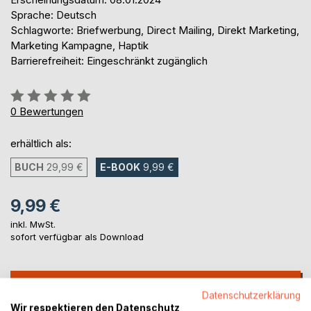
Sprache: Deutsch
Schlagworte: Briefwerbung, Direct Mailing, Direkt Marketing,
Marketing Kampagne, Haptik
Barrierefreiheit: Eingeschränkt zugänglich
Bewertung::
0%
0
Bewertungen
erhältlich als:
BUCH
29,99 €
E-BOOK
9,99 €
9,99 €
inkl. MwSt.
sofort verfügbar als Download
IN DEN WARENKORB
Datenschutzerklärung
Wir respektieren den Datenschutz