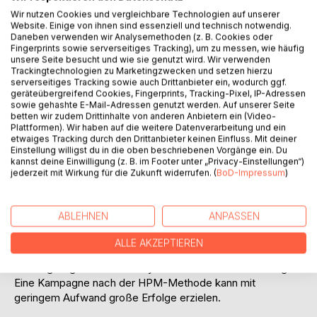
Auf die Merkliste
Wir nutzen Cookies und vergleichbare Technologien auf unserer
Website. Einige von ihnen sind essenziell und technisch notwendig.
Titel bewerten
Daneben verwenden wir Analysemethoden (z. B. Cookies oder
Fingerprints sowie serverseitiges Tracking), um zu messen, wie häufig
unsere Seite besucht und wie sie genutzt wird. Wir verwenden
Trackingtechnologien zu Marketingzwecken und setzen hierzu
serverseitiges Tracking sowie auch Drittanbieter ein, wodurch ggf.
geräteübergreifend Cookies, Fingerprints, Tracking-Pixel, IP-Adressen
sowie gehashte E-Mail-Adressen genutzt werden. Auf unserer Seite
betten wir zudem Drittinhalte von anderen Anbietern ein (Video-
Plattformen). Wir haben auf die weitere Datenverarbeitung und ein
BESCHREIBUNG
etwaiges Tracking durch den Drittanbieter keinen Einfluss. Mit deiner
Einstellung willigst du in die oben beschriebenen Vorgänge ein. Du
kannst deine Einwilligung (z. B. im Footer unter „Privacy-Einstellungen“)
jederzeit mit Wirkung für die Zukunft widerrufen. (
BoD-Impressum
)
HPM steht für Haptisches Performance-Marketing und ist
ein Direkt-Marketing-Tool, das die Vorteile von Offline mit
Online verbindet. Mit dieser Art von Direktwerbung kann
ABLEHNEN
ANPASSEN
der Erfolg jeder Werbeaktion online und ich Echtzeit
überprüft werden. Wichtig für die Steigerung des Erfolges
ALLE AKZEPTIEREN
und einer möglichst hohen Rücklaufquote sind dabei auch
die beigefügten kreativen Eyecatcher oder Werbebeilagen.
Eine Kampagne nach der HPM-Methode kann mit
geringem Aufwand große Erfolge erzielen.