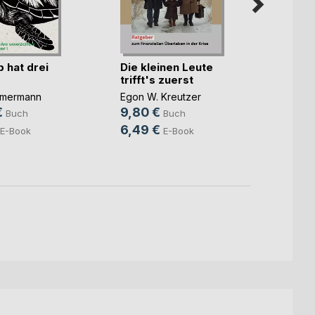
 hat drei
Die kleinen Leute
Mein 
trifft's zuerst
und j
mmermann
Egon W. Kreutzer
Hans-P
Zimme
€
9,80 €
Buch
Buch
14,9
6,49 €
E-Book
E-Book
7,99