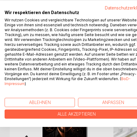
Glückliche Mitarbeiter, die gerne zur Arbeit komme
Datenschutzerk
Die sich engagieren und dem Chef sämtliche Ents
Wir respektieren den Datenschutz
New Work ist für viele ein Hype, der sich noch ni
Wir nutzen Cookies und vergleichbare Technologien auf unserer Website
anders aus. Denn es ist möglich, die Vorteile von
Einige von ihnen sind essenziell und technisch notwendig. Daneben ver
implementieren. Indem wir den Ängsten der Beteil
wir Analysemethoden (z. B. Cookies oder Fingerprints sowie serverseitig
Sicherheit gewinnen.
Tracking), um zu messen, wie häufig unsere Seite besucht und wie sie ge
wird. Wir verwenden Trackingtechnologien zu Marketingzwecken und se
Die Autorin Marie-Thérèse Maeder begleitet seit 2
hierzu serverseitiges Tracking sowie auch Drittanbieter ein, wodurch ggf.
diesem Buch den Verantwortlichen einen Leitfaden
geräteübergreifend Cookies, Fingerprints, Tracking-Pixel, IP-Adressen s
auf dem menschlichen Miteinander. Wenn dieses g
gehashte E-Mail-Adressen genutzt werden. Auf unserer Seite betten wir
Drittinhalte von anderen Anbietern ein (Video-Plattformen). Wir haben auf
weitere Datenverarbeitung und ein etwaiges Tracking durch den Drittanbi
keinen Einfluss. Mit deiner Einstellung willigst du in die oben beschriebe
Vorgänge ein. Du kannst deine Einwilligung (z. B. im Footer unter „Privacy-
Einstellungen“) jederzeit mit Wirkung für die Zukunft widerrufen. (
BoD-
WEITERE TITEL BEI
Bo
Impressum
)
ABLEHNEN
ANPASSEN
ALLE AKZEPTIEREN