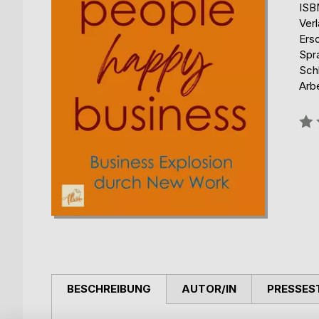
ISB
Verl
Ers
Spr
Sch
Arbe
Bew
0%
BESCHREIBUNG
AUTOR/IN
PRESSES