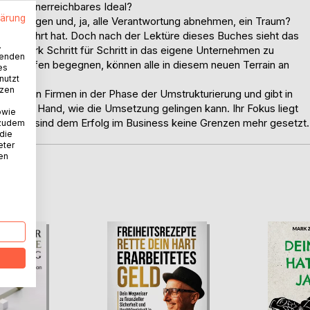
n, ein unerreichbares Ideal?
lärung
cheidungen und, ja, alle Verantwortung abnehmen, ein Traum?
cht bewährt hat. Doch nach der Lektüre dieses Buches sieht das
.
 New Work Schritt für Schritt in das eigene Unternehmen zu
wenden
igten offen begegnen, können alle in diesem neuen Terrain an
es
nutzt
tzen
5 Jahren Firmen in der Phase der Umstrukturierung und gibt in
 an die Hand, wie die Umsetzung gelingen kann. Ihr Fokus liegt
owie
elingt, sind dem Erfolg im Business keine Grenzen mehr gesetzt.
 zudem
 die
eter
nen
D