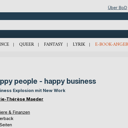
Über BoD
NCE
QUEER
FANTASY
LYRIK
E-BOOK-ANGEB
ppy people - happy business
iness Explosion mit New Work
ie-Thérèse Maeder
iere & Finanzen
erback
Seiten