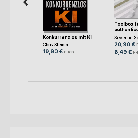
Toolbox f
authentis
Führung
Konkurrenzlos mit KI
Séverine Sc
Von
20,90 €
Chris Steiner
)
eringer
19,90 €
6,49 €
Buch
E-
h
ok