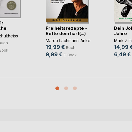
ür
Freiheitsrezepte -
Dein Job
che
Rette dein hart(...)
Jahre
hultheiss
Marco Lachmann-Anke
Mark Zi
Buch
19,99 €
14,99 
Buch
Book
9,99 €
6,49 €
E-Book