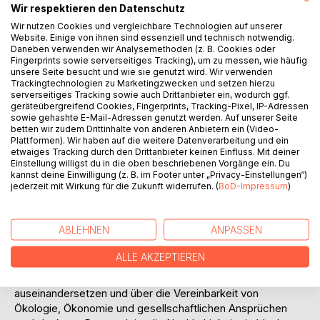
Wir respektieren den Datenschutz
Wir nutzen Cookies und vergleichbare Technologien auf unserer
Website. Einige von ihnen sind essenziell und technisch notwendig.
Daneben verwenden wir Analysemethoden (z. B. Cookies oder
BESCHREIBUNG
Fingerprints sowie serverseitiges Tracking), um zu messen, wie häufig
unsere Seite besucht und wie sie genutzt wird. Wir verwenden
Trackingtechnologien zu Marketingzwecken und setzen hierzu
serverseitiges Tracking sowie auch Drittanbieter ein, wodurch ggf.
Die Forstwirtschaft hat das Jahr 2013 zum Jubiläumsjahr
geräteübergreifend Cookies, Fingerprints, Tracking-Pixel, IP-Adressen
der Nachhaltigkeit ausgerufen. Der Autor untersucht daher
sowie gehashte E-Mail-Adressen genutzt werden. Auf unserer Seite
in einem Essay die Beweggründe für seinerzeitiges und
betten wir zudem Drittinhalte von anderen Anbietern ein (Video-
Plattformen). Wir haben auf die weitere Datenverarbeitung und ein
heutiges nachhaltiges Handeln. Er nimmt sich der Frage an,
etwaiges Tracking durch den Drittanbieter keinen Einfluss. Mit deiner
wie sich die 300 Jahre alte Strategie zum aktuellen
Einstellung willigst du in die oben beschriebenen Vorgänge ein. Du
globalen Nachhaltigkeitsprozess nach dem Erdgipfel von
kannst deine Einwilligung (z. B. im Footer unter „Privacy-Einstellungen“)
jederzeit mit Wirkung für die Zukunft widerrufen. (
BoD-Impressum
)
Rio verhält. Anhand von Nachhaltigkeitsstandards und
Ratingverfahren werden die erzielten Fortschritte kritisch
hinterfragt. Die Betrachtung der Nachhaltigkeit aus Sicht
ABLEHNEN
ANPASSEN
von Unternehmen und der gesetzlichen sowie politischen
Entwicklung ergänzen die Bestandsaufnahme. Der Essay
ALLE AKZEPTIEREN
des Försters und Betriebswirts soll Menschen ansprechen,
die sich mit den Nachhaltigkeitsprinzipien
auseinandersetzen und über die Vereinbarkeit von
Ökologie, Ökonomie und gesellschaftlichen Ansprüchen