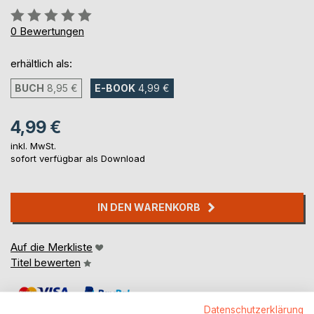
Bewertung::
0%
0
Bewertungen
erhältlich als:
BUCH
8,95 €
E-BOOK
4,99 €
4,99 €
inkl. MwSt.
sofort verfügbar als Download
IN DEN WARENKORB
Auf die Merkliste
Titel bewerten
Datenschutzerklärung