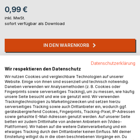
0,99 €
inkl. MwSt.
sofort verfügbar als Download
IN DEN WARENKORB
Auf die Merkliste
Datenschutzerklärung
Wir respektieren den Datenschutz
Titel bewerten
Wir nutzen Cookies und vergleichbare Technologien auf unserer
Website. Einige von ihnen sind essenziell und technisch notwendig.
Daneben verwenden wir Analysemethoden (z. B. Cookies oder
Fingerprints sowie serverseitiges Tracking), um zu messen, wie häufig
unsere Seite besucht und wie sie genutzt wird. Wir verwenden
Trackingtechnologien zu Marketingzwecken und setzen hierzu
serverseitiges Tracking sowie auch Drittanbieter ein, wodurch ggf.
geräteübergreifend Cookies, Fingerprints, Tracking-Pixel, IP-Adressen
sowie gehashte E-Mail-Adressen genutzt werden. Auf unserer Seite
BESCHREIBUNG
betten wir zudem Drittinhalte von anderen Anbietern ein (Video-
Plattformen). Wir haben auf die weitere Datenverarbeitung und ein
etwaiges Tracking durch den Drittanbieter keinen Einfluss. Mit deiner
Hans Neccio, ein Tagebuchroman, spielt in den Jahren
Einstellung willigst du in die oben beschriebenen Vorgänge ein. Du