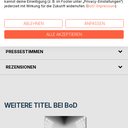
kannst deine Einwilligung (z. B. im Footer unter „Privacy-Einstellungen“)
1978,1989 und 1999 für jeweils fünf Wochen. Die Personen
jederzeit mit Wirkung für die Zukunft widerrufen. (
BoD-Impressum
)
sind Hans, die Eltern und Freunde. Die Orte der Handlung
sind Landau in der Pfalz, die Pfalzklinik Landeck und
Reiseziele.
ABLEHNEN
ANPASSEN
ALLE AKZEPTIEREN
AUTOR/IN
PRESSESTIMMEN
REZENSIONEN
WEITERE TITEL BEI
BoD