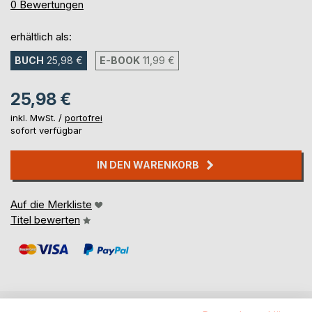
0%
0
Bewertungen
erhältlich als:
BUCH
25,98 €
E-BOOK
11,99 €
25,98 €
inkl. MwSt. /
portofrei
sofort verfügbar
IN DEN WARENKORB
Auf die Merkliste
Titel bewerten