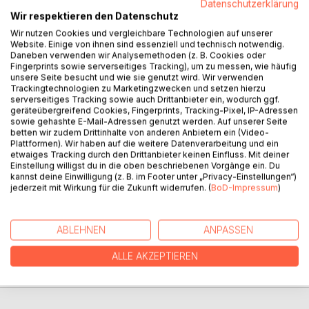
Datenschutzerklärung
BESCHREIBUNG
Wir respektieren den Datenschutz
Wir nutzen Cookies und vergleichbare Technologien auf unserer
Website. Einige von ihnen sind essenziell und technisch notwendig.
Die kleine Hanna aus Konstanz begibt sich auf eine
Daneben verwenden wir Analysemethoden (z. B. Cookies oder
Fingerprints sowie serverseitiges Tracking), um zu messen, wie häufig
abenteuerliche Reise um die ganze Welt um für die rote
unsere Seite besucht und wie sie genutzt wird. Wir verwenden
Frau das verloren gegangene Glück zu finden. Am Ende
Trackingtechnologien zu Marketingzwecken und setzen hierzu
stellt sie fest, dass man gar nicht so weit reisen muss, um
serverseitiges Tracking sowie auch Drittanbieter ein, wodurch ggf.
geräteübergreifend Cookies, Fingerprints, Tracking-Pixel, IP-Adressen
es zu finden.
sowie gehashte E-Mail-Adressen genutzt werden. Auf unserer Seite
betten wir zudem Drittinhalte von anderen Anbietern ein (Video-
Hierbei handelt es sich um ein Kinderbuch zum Vorlesen
Plattformen). Wir haben auf die weitere Datenverarbeitung und ein
oder für Kinder im späteren Grundschulalter.
etwaiges Tracking durch den Drittanbieter keinen Einfluss. Mit deiner
Einstellung willigst du in die oben beschriebenen Vorgänge ein. Du
kannst deine Einwilligung (z. B. im Footer unter „Privacy-Einstellungen“)
jederzeit mit Wirkung für die Zukunft widerrufen. (
BoD-Impressum
)
AUTOR/IN
ABLEHNEN
ANPASSEN
PRESSESTIMMEN
ALLE AKZEPTIEREN
REZENSIONEN