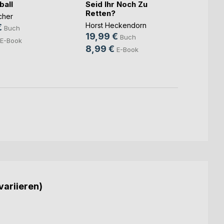
all
Seid Ihr Noch Zu
Bali, 
Retten?
Butte
cher
Horst Heckendorn
Micha
€
Buch
19,99 €
16,0
Buch
E-Book
8,99 €
7,99
E-Book
variieren)