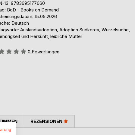
N-13: 9783695177660
lag: BoD - Books on Demand
cheinungsdatum: 15.05.2026
ache: Deutsch
lagworte: Auslandsadoption, Adoption Südkorea, Wurzelsuche,
hörigkeit und Herkunft, leibliche Mutter
ertung::
0
Bewertungen
TIMMEN
REZENSIONEN
lärung