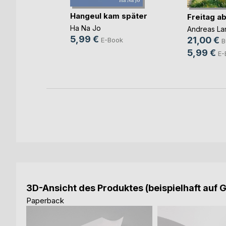
im
Hangeul kam später
Freitag ab
mmer
Ha Na Jo
Andreas La
nger
5,99 €
21,00 €
E-Book
B
h
5,99 €
E-
ok
3D-Ansicht des Produktes (beispielhaft auf 
Paperback