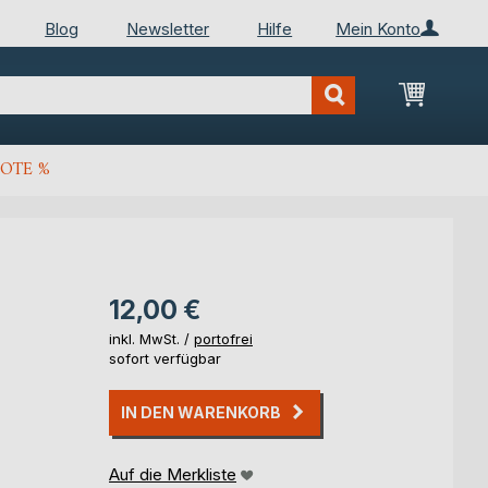
Blog
Newsletter
Hilfe
Mein Konto
Mein Wa
OTE %
12,00 €
inkl. MwSt. /
portofrei
sofort verfügbar
IN DEN WARENKORB
Auf die Merkliste