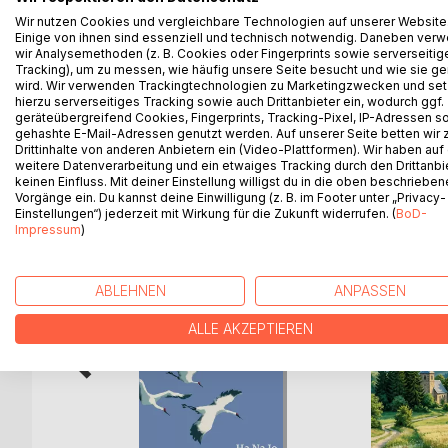
In diesem Buch erzählt die Autorin von ihrer eige
Wir nutzen Cookies und vergleichbare Technologien auf unserer Website
Sie schreibt über das Aufwachsen zwischen zwei Ku
Einige von ihnen sind essenziell und technisch notwendig. Daneben ver
und über das Gefühl, wenn etwas Wesentliches fe
wir Analysemethoden (z. B. Cookies oder Fingerprints sowie serverseitig
Es geht um Erlebnisse, Herausforderungen und le
Tracking), um zu messen, wie häufig unsere Seite besucht und wie sie ge
wird. Wir verwenden Trackingtechnologien zu Marketingzwecken und se
darum, sich Schritt für Schritt ein Bild von sich se
hierzu serverseitiges Tracking sowie auch Drittanbieter ein, wodurch ggf.
geräteübergreifend Cookies, Fingerprints, Tracking-Pixel, IP-Adressen s
gehashte E-Mail-Adressen genutzt werden. Auf unserer Seite betten wir
Drittinhalte von anderen Anbietern ein (Video-Plattformen). Wir haben auf
weitere Datenverarbeitung und ein etwaiges Tracking durch den Drittanbi
WEITERE TITEL BEI
Bo
keinen Einfluss. Mit deiner Einstellung willigst du in die oben beschriebe
Vorgänge ein. Du kannst deine Einwilligung (z. B. im Footer unter „Privacy-
Einstellungen“) jederzeit mit Wirkung für die Zukunft widerrufen. (
BoD-
Impressum
)
ABLEHNEN
ANPASSEN
ALLE AKZEPTIEREN