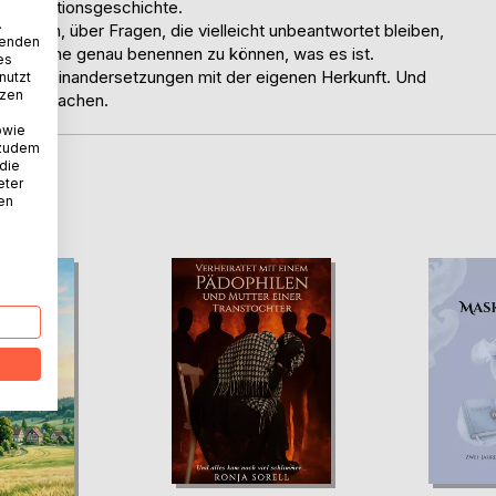
nen Adoptionsgeschichte.
.
lturen, über Fragen, die vielleicht unbeantwortet bleiben,
wenden
hlt - ohne genau benennen zu können, was es ist.
es
ise Auseinandersetzungen mit der eigenen Herkunft. Und
nutzt
tzen
lbst zu machen.
owie
 zudem
 die
eter
D
nen