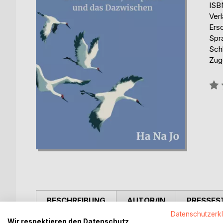
ISB
Ver
Ers
Spr
Sch
Zuge
Bew
0%
BESCHREIBUNG
AUTOR/IN
PRESSES
Datenschutzerk
Wir respektieren den Datenschutz