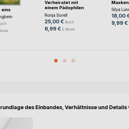
Verheiratet mit
Maskenb
einem Pädophilen
 eins
Silya Lüs
u(...)
Ronja Sorell
18,00 
ngbein
25,00 €
Buch
9,99 €
uch
6,99 €
E-Book
Book
Grundlage des Einbandes, Verhältnisse und Details 