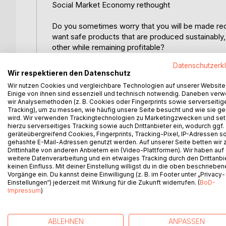
Social Market Economy rethought
Do you sometimes worry that you will be made red
want safe products that are produced sustainably
other while remaining profitable?
Datenschutzerk
This book tells us:
Wir respektieren den Datenschutz
Wir nutzen Cookies und vergleichbare Technologien auf unserer Website
... how democratic governance can produce happ
Einige von ihnen sind essenziell und technisch notwendig. Daneben ver
... how Tax-funded insurance and cooperation with 
wir Analysemethoden (z. B. Cookies oder Fingerprints sowie serverseitig
Tracking), um zu messen, wie häufig unsere Seite besucht und wie sie ge
stable economic strength.
wird. Wir verwenden Trackingtechnologien zu Marketingzwecken und se
... how a domestic currency with its own stock e
hierzu serverseitiges Tracking sowie auch Drittanbieter ein, wodurch ggf.
well as investments in companies.
geräteübergreifend Cookies, Fingerprints, Tracking-Pixel, IP-Adressen s
gehashte E-Mail-Adressen genutzt werden. Auf unserer Seite betten wir
Drittinhalte von anderen Anbietern ein (Video-Plattformen). Wir haben auf
After 20 years of work on this book series, Andrea
weitere Datenverarbeitung und ein etwaiges Tracking durch den Drittanbi
he entertains his readers both intellectually and vi
keinen Einfluss. Mit deiner Einstellung willigst du in die oben beschriebe
action, it has fulfilled its purpose.
Vorgänge ein. Du kannst deine Einwilligung (z. B. im Footer unter „Privacy-
Einstellungen“) jederzeit mit Wirkung für die Zukunft widerrufen. (
BoD-
Impressum
)
Available in German and English
ABLEHNEN
ANPASSEN