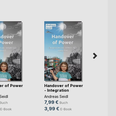
er of Power
Handover of Power
Hando
- Integration
- Deri
Seidl
Andreas Seidl
Andrea
7,99 €
7,99
Buch
Buch
3,99 €
3,99
E-Book
E-Book