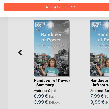
WEITERE TITEL BEI
Bo
ALLE AKZEPTIEREN
f Power
Handover of Power
Handover
- Summary
- Infrastr
Andreas Seidl
Andreas Se
8,99 €
7,99 €
Buch
Bu
3,99 €
3,99 €
ok
E-Book
E-