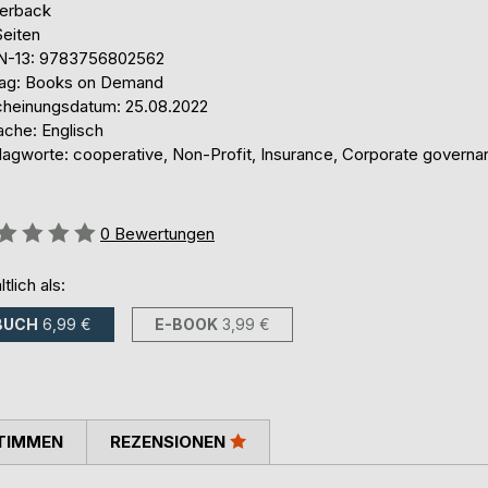
erback
Seiten
N-13: 9783756802562
lag: Books on Demand
cheinungsdatum: 25.08.2022
ache: Englisch
lagworte: cooperative, Non-Profit, Insurance, Corporate governa
ertung::
0
Bewertungen
ltlich als:
BUCH
6,99 €
E-BOOK
3,99 €
TIMMEN
REZENSIONEN