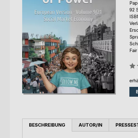
Pap
92 
ISB
Ver
Ers
Spr
Sch
Fair
Bew
0%
erhä
BESCHREIBUNG
AUTOR/IN
PRESSES