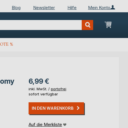
Blog
Newsletter
Hilfe
Mein Konto
Mein Wa
OTE %
nomy
6,99 €
inkl. MwSt. /
portofrei
sofort verfügbar
IN DEN WARENKORB
Auf die Merkliste