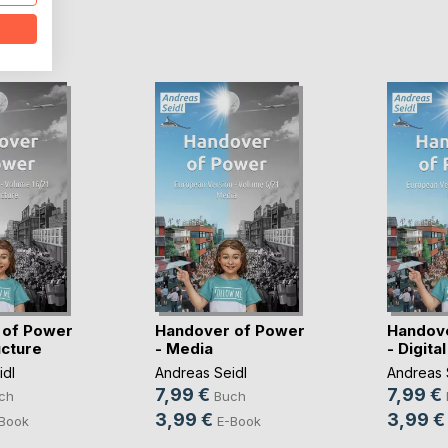
D
 of Power
Handover of Power
Handov
ucture
- Media
- Digital
idl
Andreas Seidl
Andreas 
7,99 €
7,99 €
ch
Buch
3,99 €
3,99 €
Book
E-Book