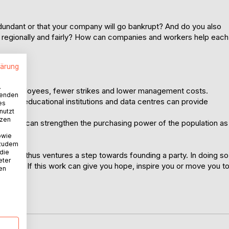
undant or that your company will go bankrupt? And do you also
, regionally and fairly? How can companies and workers help each
lärung
.
ier employees, fewer strikes and lower management costs.
wenden
state educational institutions and data centres can provide
es
nutzt
tzen
xchange can strengthen the purchasing power of the population as
owie
 zudem
 die
s Seidl thus ventures a step towards founding a party. In doing so
eter
sionarily. If this work can give you hope, inspire you or move you t
nen