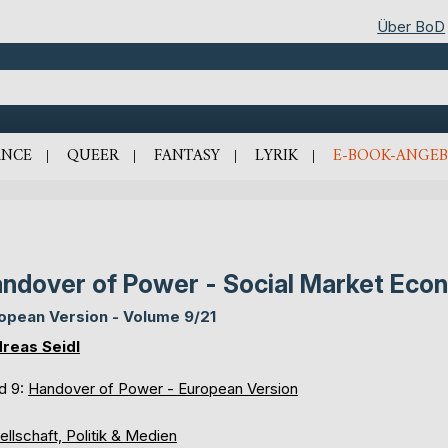
Über BoD
NCE
QUEER
FANTASY
LYRIK
E-BOOK-ANGEB
ndover of Power - Social Market Eco
opean Version - Volume 9/21
reas Seidl
d 9:
Handover of Power - European Version
llschaft, Politik & Medien