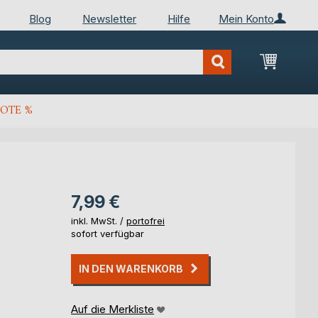
Blog
Newsletter
Hilfe
Mein Konto
Mein Wa
OTE %
7,99 €
inkl. MwSt. /
portofrei
sofort verfügbar
IN DEN WARENKORB
Auf die Merkliste