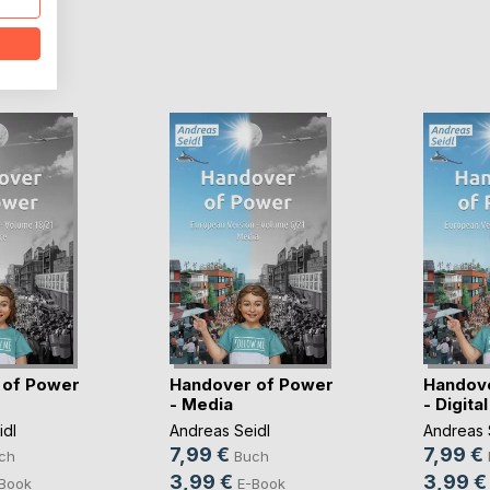
D
 of Power
Handover of Power
Handov
- Media
- Digital
idl
Andreas Seidl
Andreas 
7,99 €
7,99 €
ch
Buch
3,99 €
3,99 €
Book
E-Book