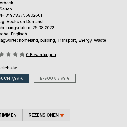
erback
Seiten
N-13: 9783756802661
lag: Books on Demand
cheinungsdatum: 25.08.2022
ache: Englisch
lagworte: homeland, building, Transport, Energy, Waste
ertung::
0
Bewertungen
ltlich als:
BUCH
7,99 €
E-BOOK
3,99 €
TIMMEN
REZENSIONEN