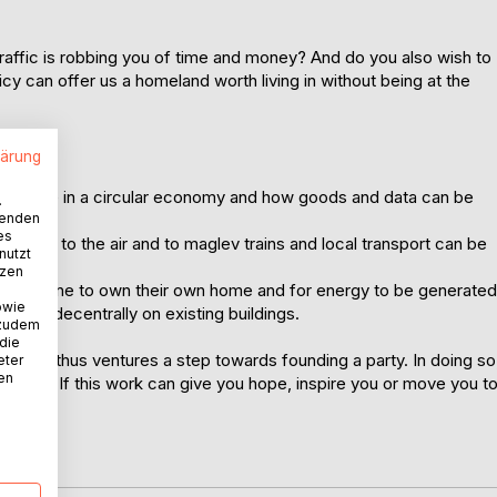
raffic is robbing you of time and money? And do you also wish to
icy can offer us a homeland worth living in without being at the
lärung
valuable in a circular economy and how goods and data can be
.
wenden
es
shifted to the air and to maglev trains and local transport can be
nutzt
tzen
for everyone to own their own home and for energy to be generated
owie
n and decentrally on existing buildings.
 zudem
 die
s Seidl thus ventures a step towards founding a party. In doing so
eter
nen
sionarily. If this work can give you hope, inspire you or move you t