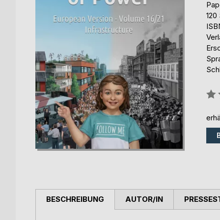
Pap
120 
ISB
Ver
Ers
Spr
Sch
Bew
0%
erhä
BESCHREIBUNG
AUTOR/IN
PRESSES