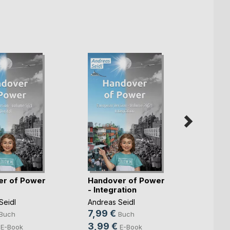
er of Power
Handover of Power
Hando
- Integration
- Deri
Seidl
Andreas Seidl
Andrea
7,99 €
7,99
Buch
Buch
3,99 €
3,99
E-Book
E-Book