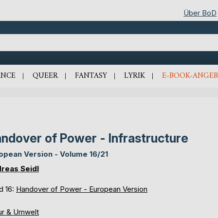
Über BoD
NCE
QUEER
FANTASY
LYRIK
E-BOOK-ANGEB
ndover of Power - Infrastructure
opean Version - Volume 16/21
reas Seidl
d 16:
Handover of Power - European Version
ur & Umwelt