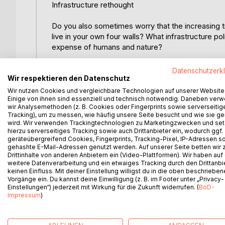
Infrastructure rethought
Do you also sometimes worry that the increasing t
live in your own four walls? What infrastructure pol
expense of humans and nature?
This book tells us:
Datenschutzerk
Wir respektieren den Datenschutz
... how producers and disposers can make waste 
Wir nutzen Cookies und vergleichbare Technologien auf unserer Website
Einige von ihnen sind essenziell und technisch notwendig. Daneben ver
transported in underground networks.
wir Analysemethoden (z. B. Cookies oder Fingerprints sowie serverseitig
... how long-distance transport for persons can be 
Tracking), um zu messen, wie häufig unsere Seite besucht und wie sie ge
shifted to bicycles and carpools.
wird. Wir verwenden Trackingtechnologien zu Marketingzwecken und se
... which building projects can make it possible 
hierzu serverseitiges Tracking sowie auch Drittanbieter ein, wodurch ggf.
geräteübergreifend Cookies, Fingerprints, Tracking-Pixel, IP-Adressen s
and stored both centrally from the moon and the su
gehashte E-Mail-Adressen genutzt werden. Auf unserer Seite betten wir
Drittinhalte von anderen Anbietern ein (Video-Plattformen). Wir haben auf
After 20 years of work on this book series, Andrea
weitere Datenverarbeitung und ein etwaiges Tracking durch den Drittanbi
keinen Einfluss. Mit deiner Einstellung willigst du in die oben beschriebe
he entertains his readers both intellectually and vi
Vorgänge ein. Du kannst deine Einwilligung (z. B. im Footer unter „Privacy-
action, it has fulfilled its purpose.
Einstellungen“) jederzeit mit Wirkung für die Zukunft widerrufen. (
BoD-
Impressum
)
Available in German and English