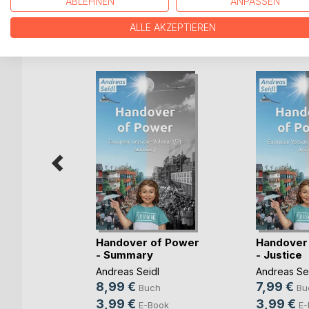
ABLEHNEN
ANPASSEN
ALLE AKZEPTIEREN
WEITERE TITEL BEI
Bo
f Power
Handover of Power
Handover
on
- Summary
- Justice
Andreas Seidl
Andreas Se
8,99 €
7,99 €
h
Buch
Bu
3,99 €
3,99 €
ok
E-Book
E-