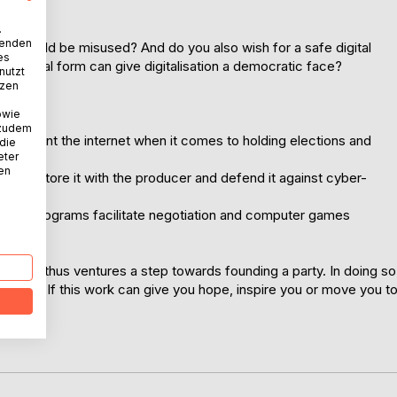
.
wenden
ta could be misused? And do you also wish for a safe digital
es
olitical form can give digitalisation a democratic face?
nutzt
tzen
owie
 zudem
omplement the internet when it comes to holding elections and
 die
eter
nen
ccess, store it with the producer and defend it against cyber-
uter programs facilitate negotiation and computer games
s Seidl thus ventures a step towards founding a party. In doing so
sionarily. If this work can give you hope, inspire you or move you t