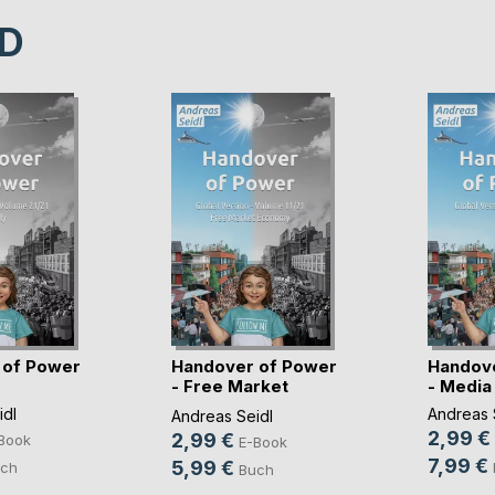
D
 of Power
Handover of Power
Handov
- Free Market
- Media
Economy
idl
Andreas 
Andreas Seidl
2,99 €
2,99 €
Book
E-Book
7,99 €
5,99 €
ch
Buch