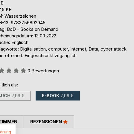
UB
7,5 KB
: Wasserzeichen
N-13: 9783756892945
lag: BoD - Books on Demand
cheinungsdatum: 13.09.2022
ache: Englisch
agworte: Digitalisation, computer, Internet, Data, cyber attack
ierefreiheit: Eingeschränkt zugänglich
ertung::
0
Bewertungen
ltlich als:
BUCH
7,99 €
E-BOOK
2,99 €
TIMMEN
REZENSIONEN
lärung