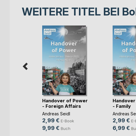
WEITERE TITEL BEI
Bo
f Power
Handover of Power
Handover
et (...)
- Foreign Affairs
- Family
Andreas Seidl
Andreas Se
2,99 €
2,99 €
ok
E-Book
E-
9,99 €
6,99 €
Buch
Bu