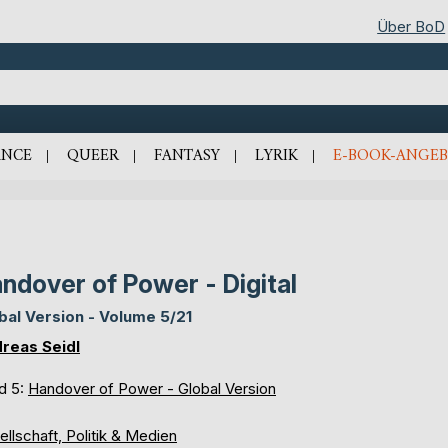
Über BoD
NCE
QUEER
FANTASY
LYRIK
E-BOOK-ANGEB
ndover of Power - Digital
bal Version - Volume 5/21
reas Seidl
d 5:
Handover of Power - Global Version
llschaft, Politik & Medien