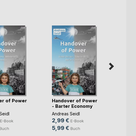
er of Power
Handover of Power
Hando
- Barter Economy
- Pla
Seidl
Andreas Seidl
Andrea
2,99 €
2,99
E-Book
E-Book
5,99 €
9,99
Buch
Buch