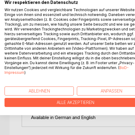
Wir respektieren den Datenschutz
Digital rethought
Wir nutzen Cookies und vergleichbare Technologien auf unserer Website
Einige von ihnen sind essenziell und technisch notwendig. Daneben ver
Do you also sometimes worry that your personal da
wir Analysemethoden (z. B. Cookies oder Fingerprints sowie serverseitig
environment when it comes to legal matters? What p
Tracking), um zu messen, wie häufig unsere Seite besucht und wie sie ge
wird. Wir verwenden Trackingtechnologien zu Marketingzwecken und se
hierzu serverseitiges Tracking sowie auch Drittanbieter ein, wodurch ggf.
This book tells us:
geräteübergreifend Cookies, Fingerprints, Tracking-Pixel, IP-Adressen s
gehashte E-Mail-Adressen genutzt werden. Auf unserer Seite betten wir
... how a democratically controlled intranet can c
Drittinhalte von anderen Anbietern ein (Video-Plattformen). Wir haben auf
weitere Datenverarbeitung und ein etwaiges Tracking durch den Drittanbi
voting or doing treaty business.
keinen Einfluss. Mit deiner Einstellung willigst du in die oben beschriebe
... how to protect digital data from unauthorised a
Vorgänge ein. Du kannst deine Einwilligung (z. B. im Footer unter „Privacy-
attacks.
Einstellungen“) jederzeit mit Wirkung für die Zukunft widerrufen. (
BoD-
... what path decision-making can take when comp
Impressum
)
illustrate state management.
ABLEHNEN
ANPASSEN
After 20 years of work on this book series, Andrea
he entertains his readers both intellectually and vi
ALLE AKZEPTIEREN
action, it has fulfilled its purpose.
Available in German and English