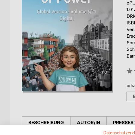
eP
1.01
DRM
ISB
Ver
Ers
Spr
Schl
Barr
Bew
0%
erhä
BESCHREIBUNG
AUTOR/IN
PRESSES
Datenschutzerk