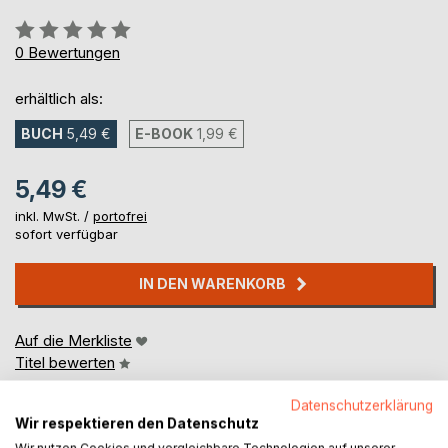
Bewertung::
0%
0
Bewertungen
erhältlich als:
BUCH
5,49 €
E-BOOK
1,99 €
5,49 €
inkl. MwSt. /
portofrei
sofort verfügbar
IN DEN WARENKORB
Auf die Merkliste
Titel bewerten
Datenschutzerklärung
Wir respektieren den Datenschutz
Wir nutzen Cookies und vergleichbare Technologien auf unserer