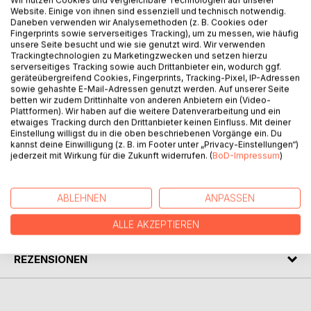
Website. Einige von ihnen sind essenziell und technisch notwendig.
Daneben verwenden wir Analysemethoden (z. B. Cookies oder
Fingerprints sowie serverseitiges Tracking), um zu messen, wie häufig
unsere Seite besucht und wie sie genutzt wird. Wir verwenden
BESCHREIBUNG
Trackingtechnologien zu Marketingzwecken und setzen hierzu
serverseitiges Tracking sowie auch Drittanbieter ein, wodurch ggf.
geräteübergreifend Cookies, Fingerprints, Tracking-Pixel, IP-Adressen
Es sind eigene, handschriftliche und auf Schreibmaschine
sowie gehashte E-Mail-Adressen genutzt werden. Auf unserer Seite
betten wir zudem Drittinhalte von anderen Anbietern ein (Video-
getippte Texte, Aquarell-, Feder- und Bleistiftzeichnungen,
Plattformen). Wir haben auf die weitere Datenverarbeitung und ein
die zwischen 1975 und 2021 von mir angefertigt wurden.
etwaiges Tracking durch den Drittanbieter keinen Einfluss. Mit deiner
Etwas für die ganz großen Liebhaber*innen etwas
Einstellung willigst du in die oben beschriebenen Vorgänge ein. Du
exotischer Bücher.
kannst deine Einwilligung (z. B. im Footer unter „Privacy-Einstellungen“)
jederzeit mit Wirkung für die Zukunft widerrufen. (
BoD-Impressum
)
AUTOR/IN
ABLEHNEN
ANPASSEN
PRESSESTIMMEN
ALLE AKZEPTIEREN
REZENSIONEN