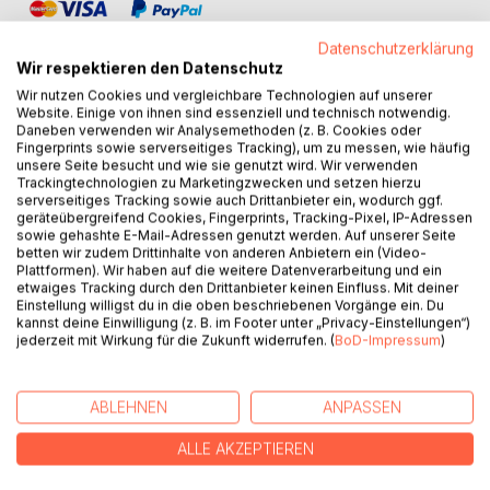
Datenschutzerklärung
Wir respektieren den Datenschutz
Wir nutzen Cookies und vergleichbare Technologien auf unserer
Website. Einige von ihnen sind essenziell und technisch notwendig.
BESCHREIBUNG
Daneben verwenden wir Analysemethoden (z. B. Cookies oder
Fingerprints sowie serverseitiges Tracking), um zu messen, wie häufig
unsere Seite besucht und wie sie genutzt wird. Wir verwenden
Trackingtechnologien zu Marketingzwecken und setzen hierzu
Im antiken Griechenland beschäftigten sich mehrere
serverseitiges Tracking sowie auch Drittanbieter ein, wodurch ggf.
Philosophenschulen mit der Frage wie Besonnenheit,
geräteübergreifend Cookies, Fingerprints, Tracking-Pixel, IP-Adressen
sowie gehashte E-Mail-Adressen genutzt werden. Auf unserer Seite
Gelassenheit, ein gutes und gelingendes Leben erreicht
betten wir zudem Drittinhalte von anderen Anbietern ein (Video-
werden können. Neben den Schulen des Epikur, der
Plattformen). Wir haben auf die weitere Datenverarbeitung und ein
Skeptiker, der Kyniker und noch einigen anderen, war jene
etwaiges Tracking durch den Drittanbieter keinen Einfluss. Mit deiner
Einstellung willigst du in die oben beschriebenen Vorgänge ein. Du
der Stoiker wohl die bekannteste.
kannst deine Einwilligung (z. B. im Footer unter „Privacy-Einstellungen“)
Die Stoiker entwarfen nicht nur eine Theorie, sie
jederzeit mit Wirkung für die Zukunft widerrufen. (
BoD-Impressum
)
entwickelten auch eine größere Anzahl von Übungen, um
dem Ziel eines guten Lebens näher zu kommen. Auch in
unserem modernen Alltag kann diese Philosophie eine
ABLEHNEN
ANPASSEN
große Hilfe sein.
ALLE AKZEPTIEREN
AUTOR/IN