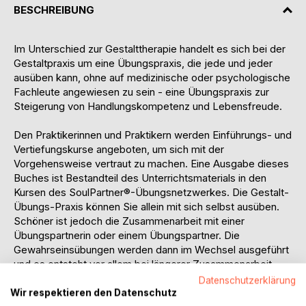
BESCHREIBUNG
Im Unterschied zur Gestalttherapie handelt es sich bei der
Gestaltpraxis um eine Übungspraxis, die jede und jeder
ausüben kann, ohne auf medizinische oder psychologische
Fachleute angewiesen zu sein - eine Übungspraxis zur
Steigerung von Handlungskompetenz und Lebensfreude.
Den Praktikerinnen und Praktikern werden Einführungs- und
Vertiefungskurse angeboten, um sich mit der
Vorgehensweise vertraut zu machen. Eine Ausgabe dieses
Buches ist Bestandteil des Unterrichtsmaterials in den
Kursen des SoulPartner®-Übungsnetzwerkes. Die Gestalt-
Übungs-Praxis können Sie allein mit sich selbst ausüben.
Schöner ist jedoch die Zusammenarbeit mit einer
Übungspartnerin oder einem Übungspartner. Die
Gewahrseinsübungen werden dann im Wechsel ausgeführt
und es entsteht vor allem bei längerer Zusammenarbeit
eine besonders förderliche und unterstützende
Datenschutzerklärung
Atmosphäre.
Wir respektieren den Datenschutz