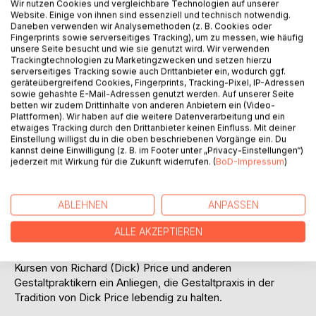
Wir nutzen Cookies und vergleichbare Technologien auf unserer
Website. Einige von ihnen sind essenziell und technisch notwendig.
Die Wirksamkeit der Gestaltpraxis beruht auf einer
Daneben verwenden wir Analysemethoden (z. B. Cookies oder
Steigerung des Gewahrseins für das, was wir sehen, hören,
Fingerprints sowie serverseitiges Tracking), um zu messen, wie häufig
riechen, schmecken, empfinden, denken und fühlen. Dabei
unsere Seite besucht und wie sie genutzt wird. Wir verwenden
folgen wir nicht der Illusion, es gäbe so etwas wie eine
Trackingtechnologien zu Marketingzwecken und setzen hierzu
serverseitiges Tracking sowie auch Drittanbieter ein, wodurch ggf.
objektive Wahrnehmung. Vielmehr gehen wir davon aus,
geräteübergreifend Cookies, Fingerprints, Tracking-Pixel, IP-Adressen
dass wir als Lebewesen immer das wahrnehmen, was für
sowie gehashte E-Mail-Adressen genutzt werden. Auf unserer Seite
uns selbst von Bedeutung ist. Dem Wahrgenommenen
betten wir zudem Drittinhalte von anderen Anbietern ein (Video-
Plattformen). Wir haben auf die weitere Datenverarbeitung und ein
nachzuspüren und ebenso den unterschiedlichen
etwaiges Tracking durch den Drittanbieter keinen Einfluss. Mit deiner
Bedeutungen, die es für uns, unser Leben, Erleben und
Einstellung willigst du in die oben beschriebenen Vorgänge ein. Du
Handeln hat, ist unsere Übung in der Gestalt-Übungs-
kannst deine Einwilligung (z. B. im Footer unter „Privacy-Einstellungen“)
jederzeit mit Wirkung für die Zukunft widerrufen. (
BoD-Impressum
)
Praxis. Dabei halten wir uns von jenen schnellen,
wertenden Urteilen fern, durch die wir im Alltag allzu oft
glauben, mit dem, was uns begegnet, fertig werden zu
ABLEHNEN
ANPASSEN
können.
ALLE AKZEPTIEREN
Der Autor John F. Callahan ist Jurist und es ist ihm auf
Grund seiner eigenen umfassenden Erfahrungen in den
Kursen von Richard (Dick) Price und anderen
Gestaltpraktikern ein Anliegen, die Gestaltpraxis in der
Tradition von Dick Price lebendig zu halten.