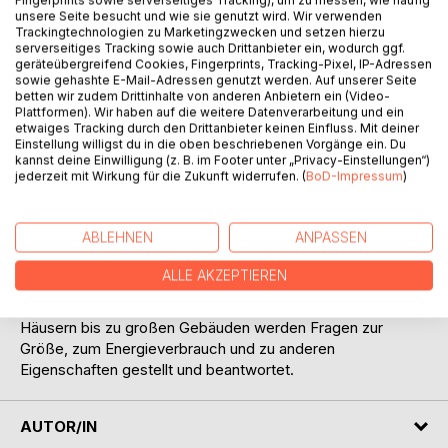
Fingerprints sowie serverseitiges Tracking), um zu messen, wie häufig
Auf die Merkliste
unsere Seite besucht und wie sie genutzt wird. Wir verwenden
Titel bewerten
Trackingtechnologien zu Marketingzwecken und setzen hierzu
serverseitiges Tracking sowie auch Drittanbieter ein, wodurch ggf.
geräteübergreifend Cookies, Fingerprints, Tracking-Pixel, IP-Adressen
sowie gehashte E-Mail-Adressen genutzt werden. Auf unserer Seite
betten wir zudem Drittinhalte von anderen Anbietern ein (Video-
Plattformen). Wir haben auf die weitere Datenverarbeitung und ein
etwaiges Tracking durch den Drittanbieter keinen Einfluss. Mit deiner
Einstellung willigst du in die oben beschriebenen Vorgänge ein. Du
kannst deine Einwilligung (z. B. im Footer unter „Privacy-Einstellungen“)
jederzeit mit Wirkung für die Zukunft widerrufen. (
BoD-Impressum
)
BESCHREIBUNG
ABLEHNEN
ANPASSEN
Dieses Buch hilft dabei, die Lebenswelt quantitativ zu
verstehen. Vom Glühwürmchen bis zur Flamme des
ALLE AKZEPTIEREN
Schweißbrenners, von Seifenblasen bis zu Supertankern,
von Stubenfliegen bis zu Hubschraubern, von kleinen
Häusern bis zu großen Gebäuden werden Fragen zur
Größe, zum Energieverbrauch und zu anderen
Eigenschaften gestellt und beantwortet.
AUTOR/IN