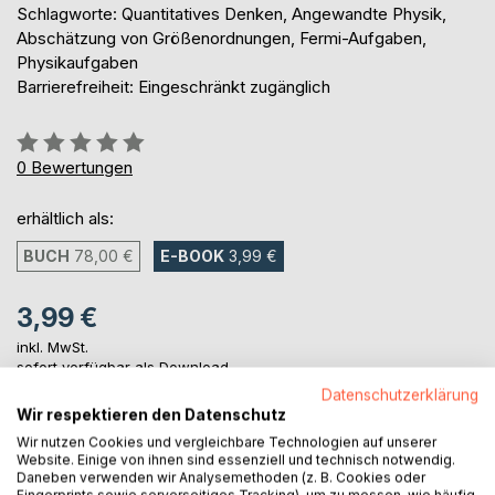
Schlagworte: Quantitatives Denken, Angewandte Physik,
Abschätzung von Größenordnungen, Fermi-Aufgaben,
Physikaufgaben
Barrierefreiheit: Eingeschränkt zugänglich
Bewertung::
0%
0
Bewertungen
erhältlich als:
BUCH
78,00 €
E-BOOK
3,99 €
3,99 €
inkl. MwSt.
sofort verfügbar als Download
Datenschutzerklärung
Wir respektieren den Datenschutz
Wir nutzen Cookies und vergleichbare Technologien auf unserer
IN DEN WARENKORB
Website. Einige von ihnen sind essenziell und technisch notwendig.
Daneben verwenden wir Analysemethoden (z. B. Cookies oder