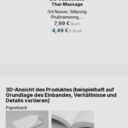
Thai-Massage
Nua(...)
Grit Nusser
,
Sittipong
Phukhamwong
, ...
7,99 €
Buch
4,49 €
E-Book
3D-Ansicht des Produktes (beispielhaft auf
Grundlage des Einbandes, Verhältnisse und
Details variieren)
Paperback