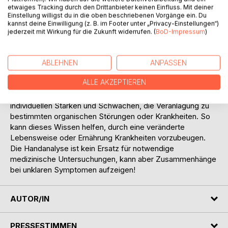
etwaiges Tracking durch den Drittanbieter keinen Einfluss. Mit deiner
benötigt keinerlei Hilfsmittel. Wichtig ist genaues
Einstellung willigst du in die oben beschriebenen Vorgänge ein. Du
Beobachten und Erfahrung.
kannst deine Einwilligung (z. B. im Footer unter „Privacy-Einstellungen“)
jederzeit mit Wirkung für die Zukunft widerrufen. (
BoD-Impressum
)
Störungen im Organismus werden oft schon, ehe eine
Krankheit ausbricht, durch verschiedene Zeichen
angekündigt. So kann eine Handanalyse wichtige Hinweise
ABLEHNEN
ANPASSEN
zur Diagnose geben.
ALLE AKZEPTIEREN
Die Handanalyse eignet sich zur Feststellung von
individuellen Stärken und Schwächen, die Veranlagung zu
bestimmten organischen Störungen oder Krankheiten. So
kann dieses Wissen helfen, durch eine veränderte
Lebensweise oder Ernährung Krankheiten vorzubeugen.
Die Handanalyse ist kein Ersatz für notwendige
medizinische Untersuchungen, kann aber Zusammenhänge
bei unklaren Symptomen aufzeigen!
AUTOR/IN
PRESSESTIMMEN