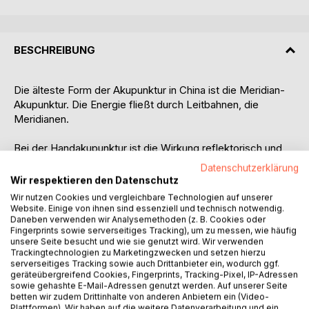
BESCHREIBUNG
Die älteste Form der Akupunktur in China ist die Meridian-
Akupunktur. Die Energie fließt durch Leitbahnen, die
Meridianen.
Bei der Handakupunktur ist die Wirkung reflektorisch und
nicht an komplizierte Regeln und die Lage der vielen
Datenschutzerklärung
Punkte gebunden. Es werden Punkte am Handrücken und
Wir respektieren den Datenschutz
der Handfläche behandelt. Sie können die Punkte
Wir nutzen Cookies und vergleichbare Technologien auf unserer
massieren, drücken, mit Fingernagel, verschiedenen
Website. Einige von ihnen sind essenziell und technisch notwendig.
Massagestäbchen oder -hölzern oder mit
Daneben verwenden wir Analysemethoden (z. B. Cookies oder
Fingerprints sowie serverseitiges Tracking), um zu messen, wie häufig
Akupunkturnadeln stimulieren.
unsere Seite besucht und wie sie genutzt wird. Wir verwenden
Trackingtechnologien zu Marketingzwecken und setzen hierzu
Die Handakupunktur ist leicht erlern- und anwendbar,
serverseitiges Tracking sowie auch Drittanbieter ein, wodurch ggf.
geräteübergreifend Cookies, Fingerprints, Tracking-Pixel, IP-Adressen
überall einsetzbar und sehr effektiv.
sowie gehashte E-Mail-Adressen genutzt werden. Auf unserer Seite
betten wir zudem Drittinhalte von anderen Anbietern ein (Video-
Die Handdiagnostik kann überall durchgeführt werden, man
Plattformen). Wir haben auf die weitere Datenverarbeitung und ein