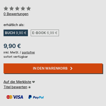
Bewertung::
0%
0
Bewertungen
erhältlich als:
BUCH
9,90 €
E-BOOK
6,99 €
9,90 €
inkl. MwSt. /
portofrei
sofort verfügbar
IN DEN WARENKORB
Auf die Merkliste
Titel bewerten