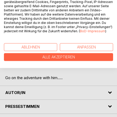
geräteübergreifend Cookies, Fingerprints, Tracking-Pixel, IP-Adressen
sowie gehashte E-Mail-Adressen genutzt werden. Auf unserer Seite
betten wir zudem Drittinhalte von anderen Anbietern ein (Video-
Plattformen). Wir haben auf die weitere Datenverarbeitung und ein
etwaiges Tracking durch den Drittanbieter keinen Einfluss. Mit deiner
Einstellung willigst du in die oben beschriebenen Vorgänge ein. Du
BESCHREIBUNG
kannst deine Einwilligung (z. B. im Footer unter „Privacy-Einstellungen“)
jederzeit mit Wirkung für die Zukunft widerrufen. (
BoD-Impressum
)
Little Hamish is a Highland cow who wants to know why he
has white fur.
ABLEHNEN
ANPASSEN
He goes on an adventure asking all the other cows on their
ALLE AKZEPTIEREN
opinion.
Go on the adventure with him.....
AUTOR/IN
PRESSESTIMMEN