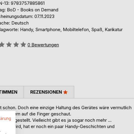
N-13: 9783757885861
lag: BoD - Books on Demand
cheinungsdatum: 07.11.2023
ache: Deutsch
lagworte: Handy, Smartphone, Mobiltelefon, Spaß, Karikatur
ertung::
0
Bewertungen
TIMMEN
REZENSIONEN
ht schon. Doch eine einzige Haltung des Gerätes wäre vermutlich
efonierern auf die Finger geschaut.
lärung
ch dargestellt. Vielleicht gibt es ja sogar noch mehr ...
u groß wird, hat er noch ein paar Handy-Geschichten und
.