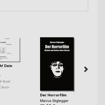
h! Dein
r
E-Book
€
Buch
Kathe
und se
Der Horrorfilm
Walthe
Marcus Stiglegger
29,9