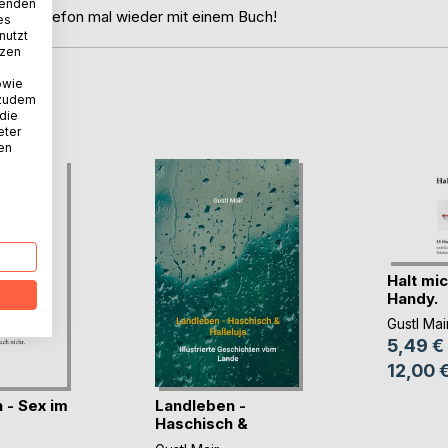
wenden
Mobiltelefon mal wieder mit einem Buch!
es
nutzt
tzen
owie
 zudem
D
 die
eter
nen
Halt mic
Handy.
Gustl Mai
5,49 €
12,00 
 - Sex im
Landleben -
Haschisch &
Halleluja