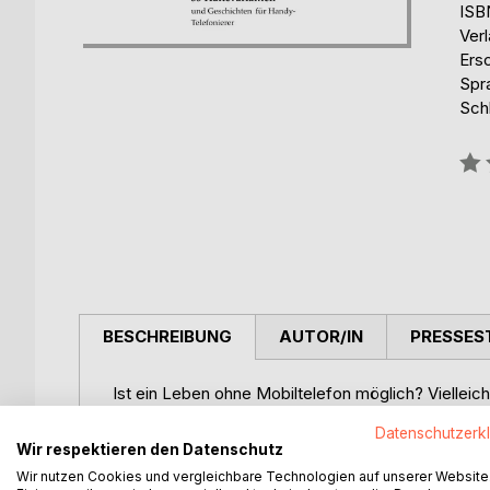
ISB
Ver
Ers
Spr
Sch
Bew
0%
BESCHREIBUNG
AUTOR/IN
PRESSES
Ist ein Leben ohne Mobiltelefon möglich? Vielleic
langweilig. Deshalb hat der Autor vielen Handy-Tel
Datenschutzerk
Dabei hat er 35 Haltevarianten gesammelt und bildli
Wir respektieren den Datenschutz
Damit die Langeweile bei der Betrachtung nicht z
Wir nutzen Cookies und vergleichbare Technologien auf unserer Website
Smartphone-Erzählungen dazugefügt.