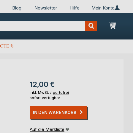
Blog
Newsletter
Hilfe
Mein Konto
Mein Wa
OTE %
12,00 €
inkl. MwSt. /
portofrei
sofort verfügbar
IN DEN WARENKORB
Auf die Merkliste