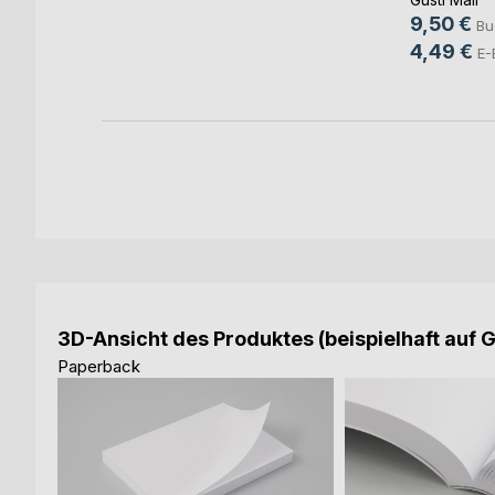
ok
9,50 €
Bu
4,49 €
E-
3D-Ansicht des Produktes (beispielhaft auf 
Paperback