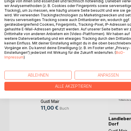
Einige von ihnen sind essenziell und technisch notwendig. Daneben ver
Und wie es manchmal so nett heißt: Betrüge dein 
wir Analysemethoden (z. B. Cookies oder Fingerprints sowie serverseitig
Tracking), um zu messen, wie häufig unsere Seite besucht und wie sie ge
wird. Wir verwenden Trackingtechnologien zu Marketingzwecken und se
hierzu serverseitiges Tracking sowie auch Drittanbieter ein, wodurch ggf.
geräteübergreifend Cookies, Fingerprints, Tracking-Pixel, IP-Adressen s
gehashte E-Mail-Adressen genutzt werden. Auf unserer Seite betten wir
WEITERE TITEL BEI
Bo
Drittinhalte von anderen Anbietern ein (Video-Plattformen). Wir haben auf
weitere Datenverarbeitung und ein etwaiges Tracking durch den Drittanbi
keinen Einfluss. Mit deiner Einstellung willigst du in die oben beschriebe
Vorgänge ein. Du kannst deine Einwilligung (z. B. im Footer unter „Privacy-
Einstellungen“) jederzeit mit Wirkung für die Zukunft widerrufen. (
BoD-
Impressum
)
ABLEHNEN
ANPASSEN
ALLE AKZEPTIEREN
Hettenbach
Gustl Mair
11,00 €
Buch
and 3
Landleben
Dorf
h
Gustl Mair