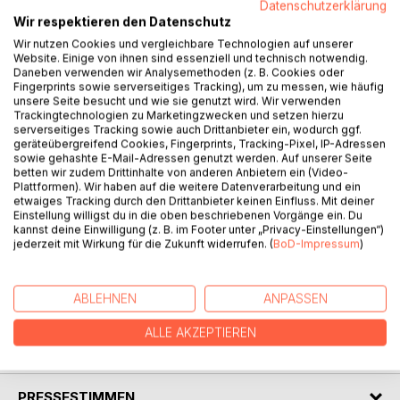
Datenschutzerklärung
Wir respektieren den Datenschutz
BESCHREIBUNG
Wir nutzen Cookies und vergleichbare Technologien auf unserer
Website. Einige von ihnen sind essenziell und technisch notwendig.
Daneben verwenden wir Analysemethoden (z. B. Cookies oder
Fingerprints sowie serverseitiges Tracking), um zu messen, wie häufig
Ein misslungener Einbruch, der von einem verflucht sexy
unsere Seite besucht und wie sie genutzt wird. Wir verwenden
Mann vereitelt wird.
Trackingtechnologien zu Marketingzwecken und setzen hierzu
serverseitiges Tracking sowie auch Drittanbieter ein, wodurch ggf.
geräteübergreifend Cookies, Fingerprints, Tracking-Pixel, IP-Adressen
Ausgerechnet an Halloween ergibt sich für Alana eine
sowie gehashte E-Mail-Adressen genutzt werden. Auf unserer Seite
Chance, die sie nicht verstreichen lassen kann.
betten wir zudem Drittinhalte von anderen Anbietern ein (Video-
Plattformen). Wir haben auf die weitere Datenverarbeitung und ein
etwaiges Tracking durch den Drittanbieter keinen Einfluss. Mit deiner
Statt sich mit ihren Freundinnen auf einer Party zu
Einstellung willigst du in die oben beschriebenen Vorgänge ein. Du
amüsieren, bricht sie in eine Galerie ein, um den Auftrag
kannst deine Einwilligung (z. B. im Footer unter „Privacy-Einstellungen“)
auszuführen.
jederzeit mit Wirkung für die Zukunft widerrufen. (
BoD-Impressum
)
Doch kurz bevor sie ihr Werk vollenden kann, wird sie von
einem attraktiven Mann überwältigt ...
ABLEHNEN
ANPASSEN
ALLE AKZEPTIEREN
AUTOR/IN
PRESSESTIMMEN