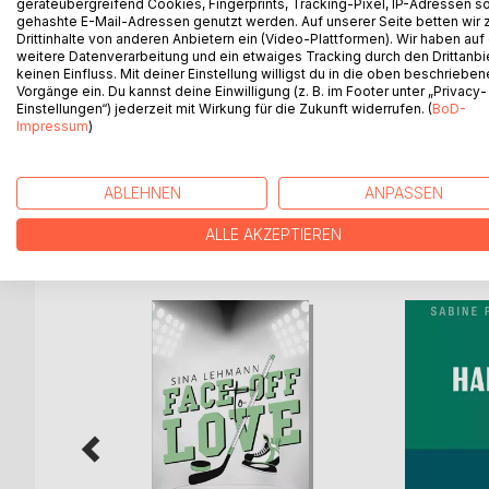
geräteübergreifend Cookies, Fingerprints, Tracking-Pixel, IP-Adressen s
Geschichten aus der Praxis einer therapeutische
gehashte E-Mail-Adressen genutzt werden. Auf unserer Seite betten wir
Eine Balance zu finden zwischen dem physischen 
Drittinhalte von anderen Anbietern ein (Video-Plattformen). Wir haben auf
noch das Verhalten der Außenwelt!
weitere Datenverarbeitung und ein etwaiges Tracking durch den Drittanbi
keinen Einfluss. Mit deiner Einstellung willigst du in die oben beschriebe
Zwischen Gefühlen + Realität - das alles unter ei
Vorgänge ein. Du kannst deine Einwilligung (z. B. im Footer unter „Privacy-
oder andere nicht mehr weiter weiß ... und nun?
Einstellungen“) jederzeit mit Wirkung für die Zukunft widerrufen. (
BoD-
Und wer von uns hätte nicht gerne einmal bei ei
Impressum
)
In Büchern liegt die Seele aller gewesener Zeit (
ABLEHNEN
ANPASSEN
ALLE AKZEPTIEREN
WEITERE TITEL BEI
Bo