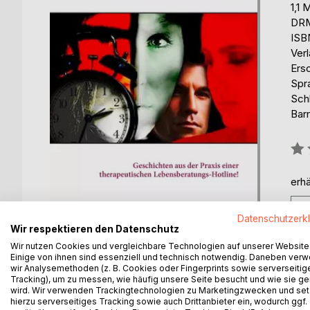
1,1 
DRM
ISB
Ver
Ers
Spr
Sch
Barr
Bew
0%
erhä
Datenschutzerk
Wir respektieren den Datenschutz
Wir nutzen Cookies und vergleichbare Technologien auf unserer Website
Einige von ihnen sind essenziell und technisch notwendig. Daneben ver
wir Analysemethoden (z. B. Cookies oder Fingerprints sowie serverseitig
BESCHREIBUNG
AUTOR/IN
PRESSES
Tracking), um zu messen, wie häufig unsere Seite besucht und wie sie ge
wird. Wir verwenden Trackingtechnologien zu Marketingzwecken und se
hierzu serverseitiges Tracking sowie auch Drittanbieter ein, wodurch ggf.