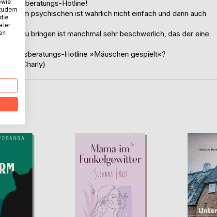
owie
n Lebensberatungs-Hotline!
 zudem
und dem psychischen ist wahrlich nicht einfach und dann auch
 die
eter
nen
nen Hut zu bringen ist manchmal sehr beschwerlich, das der eine
ner Lebensberatungs-Hotline »Mäuschen gespielt«?
Thomas Charly)
D