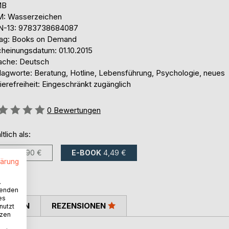
MB
: Wasserzeichen
N-13: 9783738684087
lag: Books on Demand
cheinungsdatum: 01.10.2015
ache: Deutsch
lagworte: Beratung, Hotline, Lebensführung, Psychologie, neues
ierefreiheit: Eingeschränkt zugänglich
ertung::
0
Bewertungen
ltlich als:
BUCH
7,90 €
E-BOOK
4,49 €
lärung
.
wenden
es
TIMMEN
REZENSIONEN
nutzt
tzen