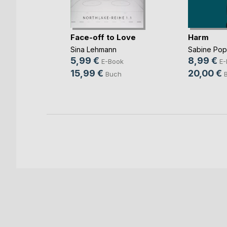
mme im
Face-off to Love
Harm
Sina Lehmann
Sabine Po
ok
5,99 €
8,99 €
E-Book
E-
h
15,99 €
20,00 €
Buch