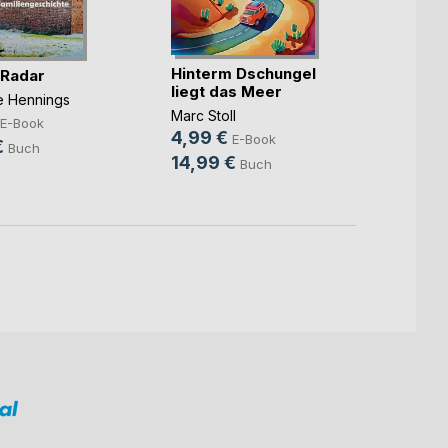
Hinterm Dschungel
Die ka
 Radar
liegt das Meer
Benjam
ne Hennings
Marc Stoll
7,99
E-Book
4,99 €
E-Book
10,9
€
Buch
14,99 €
Buch