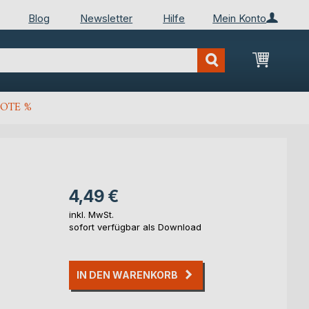
Blog
Newsletter
Hilfe
Mein Konto
Mein Wa
OTE %
4,49 €
inkl. MwSt.
sofort verfügbar als Download
IN DEN WARENKORB