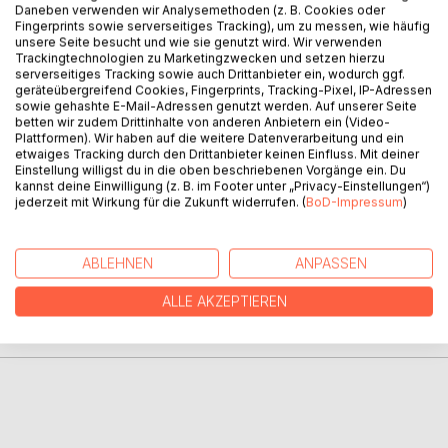
Daneben verwenden wir Analysemethoden (z. B. Cookies oder
Fingerprints sowie serverseitiges Tracking), um zu messen, wie häufig
unsere Seite besucht und wie sie genutzt wird. Wir verwenden
BESCHREIBUNG
Trackingtechnologien zu Marketingzwecken und setzen hierzu
serverseitiges Tracking sowie auch Drittanbieter ein, wodurch ggf.
geräteübergreifend Cookies, Fingerprints, Tracking-Pixel, IP-Adressen
What do you need to live with largescale brain damage: a
sowie gehashte E-Mail-Adressen genutzt werden. Auf unserer Seite
betten wir zudem Drittinhalte von anderen Anbietern ein (Video-
kittle hope, loads of hard work, a positive environment,
Plattformen). Wir haben auf die weitere Datenverarbeitung und ein
some luck. You need to accept what has happend and
etwaiges Tracking durch den Drittanbieter keinen Einfluss. Mit deiner
have a large slice of black humour.
Einstellung willigst du in die oben beschriebenen Vorgänge ein. Du
kannst deine Einwilligung (z. B. im Footer unter „Privacy-Einstellungen“)
jederzeit mit Wirkung für die Zukunft widerrufen. (
BoD-Impressum
)
AUTOR/IN
ABLEHNEN
ANPASSEN
PRESSESTIMMEN
ALLE AKZEPTIEREN
REZENSIONEN