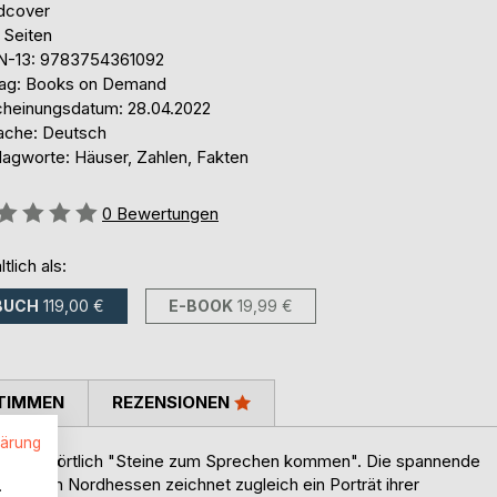
dcover
 Seiten
N-13: 9783754361092
lag: Books on Demand
cheinungsdatum: 28.04.2022
ache: Deutsch
lagworte: Häuser, Zahlen, Fakten
ertung::
0
Bewertungen
ltlich als:
BUCH
119,00 €
E-BOOK
19,99 €
TIMMEN
REZENSIONEN
lärung
rn sprichwörtlich "Steine zum Sprechen kommen". Die spannende
orfes in Nordhessen zeichnet zugleich ein Porträt ihrer
.