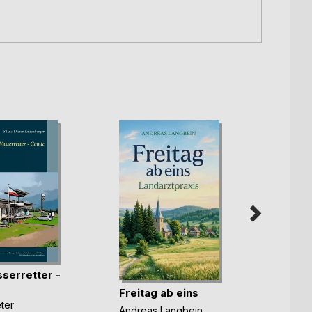
serretter -
Verhe
einem
Freitag ab eins
u(...)
ter
Ronja 
Andreas Langbein