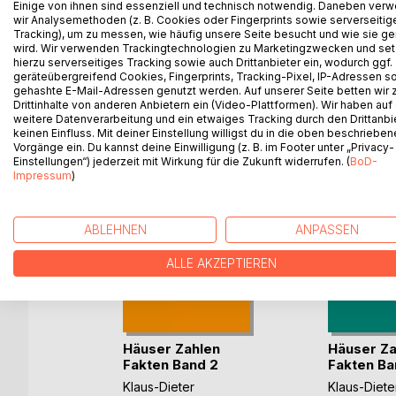
Einige von ihnen sind essenziell und technisch notwendig. Daneben ver
Bewohner.
wir Analysemethoden (z. B. Cookies oder Fingerprints sowie serverseitig
Geschichte einmal anders erzählt.
Tracking), um zu messen, wie häufig unsere Seite besucht und wie sie ge
wird. Wir verwenden Trackingtechnologien zu Marketingzwecken und se
hierzu serverseitiges Tracking sowie auch Drittanbieter ein, wodurch ggf.
geräteübergreifend Cookies, Fingerprints, Tracking-Pixel, IP-Adressen s
gehashte E-Mail-Adressen genutzt werden. Auf unserer Seite betten wir
WEITERE TITEL BEI
Bo
Drittinhalte von anderen Anbietern ein (Video-Plattformen). Wir haben auf
weitere Datenverarbeitung und ein etwaiges Tracking durch den Drittanbi
keinen Einfluss. Mit deiner Einstellung willigst du in die oben beschriebe
Vorgänge ein. Du kannst deine Einwilligung (z. B. im Footer unter „Privacy-
Einstellungen“) jederzeit mit Wirkung für die Zukunft widerrufen. (
BoD-
Impressum
)
ABLEHNEN
ANPASSEN
ALLE AKZEPTIEREN
Häuser Zahlen
Häuser Za
die
Fakten Band 2
Fakten Ba
Klaus-Dieter
Klaus-Diete