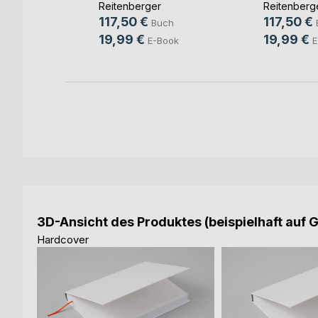
Reitenberger
Reitenberg
h
117,50 €
117,50 €
Buch
ok
19,99 €
19,99 €
E-Book
E
3D-Ansicht des Produktes (beispielhaft auf 
Hardcover