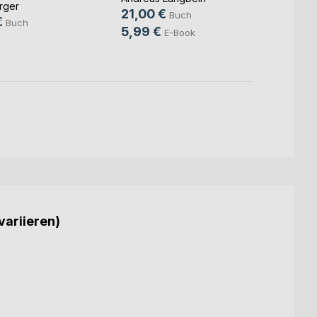
rger
25,0
21,00 €
Buch
€
Buch
6,99
5,99 €
E-Book
variieren)