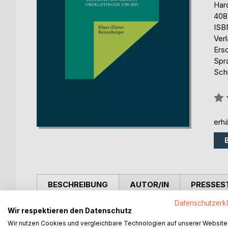
Har
408
ISB
Ver
Ers
Spr
Sch
Bew
0%
erhä
BESCHREIBUNG
AUTOR/IN
PRESSES
Datenschutzerk
Klaus Dieter Reitenberger lässt in seinen Büche
Wir respektieren den Datenschutz
und berührende Zeitreise durch die Häuser eines D
Wir nutzen Cookies und vergleichbare Technologien auf unserer Website