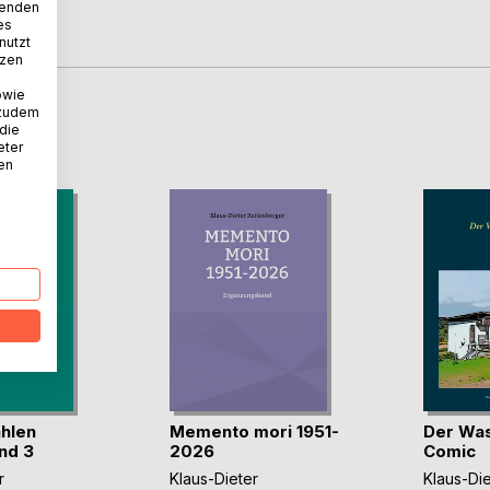
wenden
es
nutzt
tzen
owie
 zudem
D
 die
eter
nen
hlen
Memento mori 1951-
Der Was
nd 3
2026
Comic
r
Klaus-Dieter
Klaus-Die