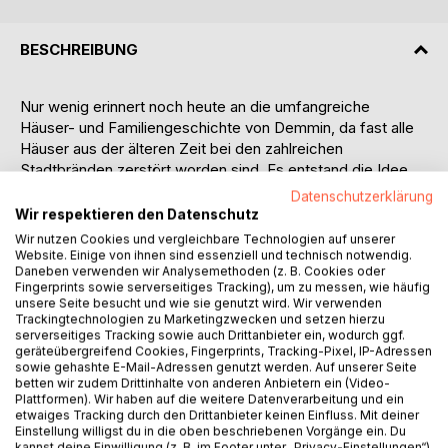
BESCHREIBUNG
Nur wenig erinnert noch heute an die umfangreiche
Häuser- und Familiengeschichte von Demmin, da fast alle
Häuser aus der älteren Zeit bei den zahlreichen
Stadtbränden zerstört worden sind. Es entstand die Idee,
ein Häuserverzeichnis von Demmin anzulegen, um auch
Datenschutzerklärung
mehr über die Familien zu erfahren, die einst in Demmin
Wir respektieren den Datenschutz
lebten. Nicht nur die Lebensdaten der einzelnen Personen
Wir nutzen Cookies und vergleichbare Technologien auf unserer
sind für die Familienforschung interessant, sondern auch
Website. Einige von ihnen sind essenziell und technisch notwendig.
Daneben verwenden wir Analysemethoden (z. B. Cookies oder
alle Informationen, die man über die Häuser
Fingerprints sowie serverseitiges Tracking), um zu messen, wie häufig
zusammentragen kann. Dieser Bereich der Ortsforschung
unsere Seite besucht und wie sie genutzt wird. Wir verwenden
wurde bislang nur wenig in den Stadtchroniken von Demmin
Trackingtechnologien zu Marketingzwecken und setzen hierzu
serverseitiges Tracking sowie auch Drittanbieter ein, wodurch ggf.
behandelt.
geräteübergreifend Cookies, Fingerprints, Tracking-Pixel, IP-Adressen
sowie gehashte E-Mail-Adressen genutzt werden. Auf unserer Seite
Als Hauptquelle für die nachfolgende Publikation dienen die
betten wir zudem Drittinhalte von anderen Anbietern ein (Video-
6 Hypothekenbücher der Stadt Demmin aus der Zeit um
Plattformen). Wir haben auf die weitere Datenverarbeitung und ein
etwaiges Tracking durch den Drittanbieter keinen Einfluss. Mit deiner
1770–1865 (mit einzelnen Nachträgen bis 1866) und
Einstellung willigst du in die oben beschriebenen Vorgänge ein. Du
verschiedene Akten aus dem Landesarchiv Greifswald und
kannst deine Einwilligung (z. B. im Footer unter „Privacy-Einstellungen“)