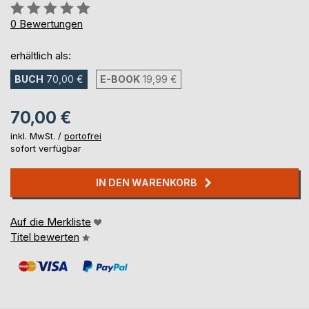
Bewertung::
0%
0
Bewertungen
erhältlich als:
BUCH
70,00 €
E-BOOK
19,99 €
70,00 €
inkl. MwSt. /
portofrei
sofort verfügbar
IN DEN WARENKORB
Auf die Merkliste
Titel bewerten