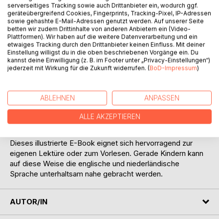
serverseitiges Tracking sowie auch Drittanbieter ein, wodurch ggf.
BESCHREIBUNG
geräteübergreifend Cookies, Fingerprints, Tracking-Pixel, IP-Adressen
sowie gehashte E-Mail-Adressen genutzt werden. Auf unserer Seite
betten wir zudem Drittinhalte von anderen Anbietern ein (Video-
Plattformen). Wir haben auf die weitere Datenverarbeitung und ein
Selbst böse Hexen können gegen wahre Geschwisterliebe
etwaiges Tracking durch den Drittanbieter keinen Einfluss. Mit deiner
nichts ausrichten: Diese Geschichte erzählt die deutsch-,
Einstellung willigst du in die oben beschriebenen Vorgänge ein. Du
niederländisch- und englischsprachige Ausgabe des
kannst deine Einwilligung (z. B. im Footer unter „Privacy-Einstellungen“)
jederzeit mit Wirkung für die Zukunft widerrufen. (
BoD-Impressum
)
beliebten Märchens der Brüder Grimm, die sorgfältig und
liebevoll editiert wurde. Für ein ungetrübtes Lesevergnügen
und ein korrektes Lesenlernen junger Märchenfans wurde
ABLEHNEN
ANPASSEN
der Text den aktuellen Rechtschreibregeln angepasst. Eine
Einführung erläutert den historischen Hintergrund und
ALLE AKZEPTIEREN
Interpretationsansätze.
Dieses illustrierte E-Book eignet sich hervorragend zur
eigenen Lektüre oder zum Vorlesen. Gerade Kindern kann
auf diese Weise die englische und niederländische
Sprache unterhaltsam nahe gebracht werden.
AUTOR/IN