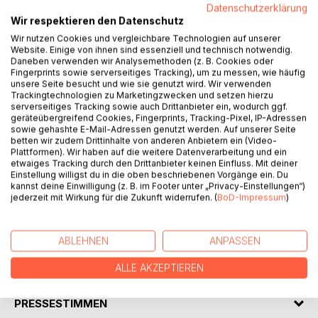
Titel bewerten
Datenschutzerklärung
Wir respektieren den Datenschutz
Wir nutzen Cookies und vergleichbare Technologien auf unserer
Website. Einige von ihnen sind essenziell und technisch notwendig.
Daneben verwenden wir Analysemethoden (z. B. Cookies oder
Fingerprints sowie serverseitiges Tracking), um zu messen, wie häufig
unsere Seite besucht und wie sie genutzt wird. Wir verwenden
Trackingtechnologien zu Marketingzwecken und setzen hierzu
serverseitiges Tracking sowie auch Drittanbieter ein, wodurch ggf.
BESCHREIBUNG
geräteübergreifend Cookies, Fingerprints, Tracking-Pixel, IP-Adressen
sowie gehashte E-Mail-Adressen genutzt werden. Auf unserer Seite
betten wir zudem Drittinhalte von anderen Anbietern ein (Video-
Diese Büchlein beinhaltet eine kleine Auswahl von
Plattformen). Wir haben auf die weitere Datenverarbeitung und ein
etwaiges Tracking durch den Drittanbieter keinen Einfluss. Mit deiner
Gedichten über die Liebe, das Leben und andere
Einstellung willigst du in die oben beschriebenen Vorgänge ein. Du
Gedankenwelten, die ich im Laufe von Jahren
kannst deine Einwilligung (z. B. im Footer unter „Privacy-Einstellungen“)
niedergeschrieben habe - untermalt mit Bildern von
jederzeit mit Wirkung für die Zukunft widerrufen. (
BoD-Impressum
)
Händen, die oft mehr ausdrücken können als die Worte
selbst ...
ABLEHNEN
ANPASSEN
AUTOR/IN
ALLE AKZEPTIEREN
PRESSESTIMMEN