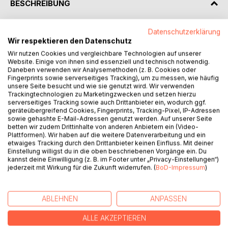
BESCHREIBUNG
Datenschutzerklärung
Als Richter sitzt Tim Oliver Feicke an der Quelle juristischer
Wir respektieren den Datenschutz
Stilblüten. Bereits mit seinem ersten Buch „Komme nicht
zum Termin, bin in Südsee“ hat er bewiesen, dass der
Wir nutzen Cookies und vergleichbare Technologien auf unserer
Website. Einige von ihnen sind essenziell und technisch notwendig.
oftmals trockene Beruf des Aktenlesers auch witzige
Daneben verwenden wir Analysemethoden (z. B. Cookies oder
Seiten haben kann. In diesem Band hat er wieder frische
Fingerprints sowie serverseitiges Tracking), um zu messen, wie häufig
„Aktenperlen“ aus der Justiz zusammengetragen. Sinn
unsere Seite besucht und wie sie genutzt wird. Wir verwenden
Trackingtechnologien zu Marketingzwecken und setzen hierzu
verdrehende Verschreiber, Stilblüten und Anekdoten
serverseitiges Tracking sowie auch Drittanbieter ein, wodurch ggf.
bringen nicht nur Juristen zum Lachen. Dazu finden sich
geräteübergreifend Cookies, Fingerprints, Tracking-Pixel, IP-Adressen
neue Cartoons von „dem Richter mit dem Zeichenblock“
sowie gehashte E-Mail-Adressen genutzt werden. Auf unserer Seite
betten wir zudem Drittinhalte von anderen Anbietern ein (Video-
(NDR-Fernsehen).
Plattformen). Wir haben auf die weitere Datenverarbeitung und ein
etwaiges Tracking durch den Drittanbieter keinen Einfluss. Mit deiner
Einstellung willigst du in die oben beschriebenen Vorgänge ein. Du
kannst deine Einwilligung (z. B. im Footer unter „Privacy-Einstellungen“)
„Deutschlands bekanntester Justizkarikaturist.“ (Holsteiner
jederzeit mit Wirkung für die Zukunft widerrufen. (
BoD-Impressum
)
Allgemeine Zeitung“)
„Von wegen dröge – so lustig kann Jura sein.“ (Hamburger
Morgenpost)
ABLEHNEN
ANPASSEN
„Über seine Cartoons schmunzelt die Justiz bundesweit.“
(Hannoversche Allgemeine Zeitung)
ALLE AKZEPTIEREN