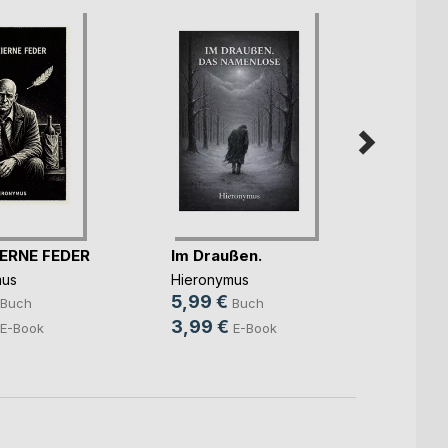
IERNE FEDER
Im Draußen.
Die L
itzige
mus
Hieronymus
Hiero
5,99 €
Buch
Buch
6,99
3,99 €
E-Book
E-Book
4,49