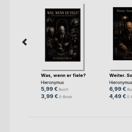
Was, wenn er fiele?
Weiter. So
ger
Hieronymus
Hieronymu
5,99 €
6,99 €
h
Buch
Bu
3,99 €
4,49 €
ok
E-Book
E-