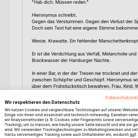
"Hab dich. Müssen reden."
Hieronymus schreibt.
Gegen das Verstummen. Gegen den Verlust der Spr
Doch sein Text hat eine eigene Stimme bekommen. 
Weste. Krawatte. Ein fehlender Manschettenknopf
Er ist die Verdichtung aus Verfall, Melancholie und
Brackwasser der Hamburger Nächte.
In einer Bar, in der der Tresen nie trocknet und d
zwischen Schöpfer und Geschöpf. Hieronymus will 
über dem Frühstückstisch bewahren. Frau. Kind. 
Datenschutzerk
Der Prinzipal aber fordert seinen Tribut. Er ist der
Wir respektieren den Datenschutz
Wand. Er ist die Stimme, die keine Miete zahlt und 
Wir nutzen Cookies und vergleichbare Technologien auf unserer Website
Einige von ihnen sind essenziell und technisch notwendig. Daneben ver
"Du schreibst über das Fallen, aber du hast ein Ne
wir Analysemethoden (z. B. Cookies oder Fingerprints sowie serverseitig
Tracking), um zu messen, wie häufig unsere Seite besucht und wie sie ge
wird. Wir verwenden Trackingtechnologien zu Marketingzwecken und se
"Hab dich, Hieronymus" ist kein Roman im klassisch
hierzu serverseitiges Tracking sowie auch Drittanbieter ein, wodurch ggf.
rhythmischen Sätzen führt der Weg vorbei an Astra