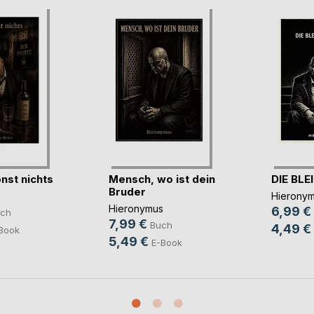
nst nichts
Mensch, wo ist dein
DIE BLE
Bruder
s
Hierony
Hieronymus
6,99 €
ch
7,99 €
Buch
4,49 €
Book
5,49 €
E-Book