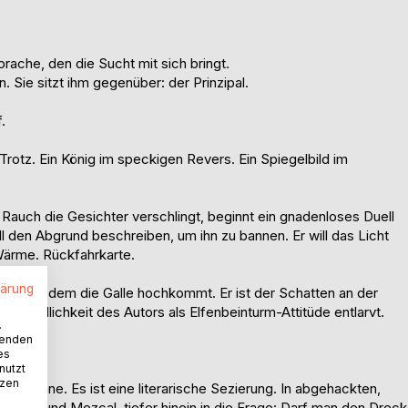
ache, den die Sucht mit sich bringt.
Sie sitzt ihm gegenüber: der Prinzipal.
.
 Trotz. Ein König im speckigen Revers. Ein Spiegelbild im
er Rauch die Gesichter verschlingt, beginnt ein gnadenloses Duell
den Abgrund beschreiben, um ihn zu bannen. Er will das Licht
Wärme. Rückfahrkarte.
lärung
 Keller, in dem die Galle hochkommt. Er ist der Schatten an der
die Redlichkeit des Autors als Elfenbeinturm-Attitüde entlarvt.
.
wenden
tz."
es
nutzt
tzen
en Sinne. Es ist eine literarische Sezierung. In abgehackten,
, Korn und Mezcal, tiefer hinein in die Frage: Darf man den Dreck