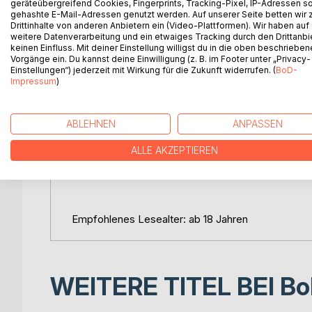
geräteübergreifend Cookies, Fingerprints, Tracking-Pixel, IP-Adressen s
der Verlorenen in Literatur verwandeln?
gehashte E-Mail-Adressen genutzt werden. Auf unserer Seite betten wir
Drittinhalte von anderen Anbietern ein (Video-Plattformen). Wir haben auf
weitere Datenverarbeitung und ein etwaiges Tracking durch den Drittanbi
Hieronymus verherrlicht nichts. Er zeigt den Schwe
keinen Einfluss. Mit deiner Einstellung willigst du in die oben beschriebe
einen Rest an Würde - majestätisch und lächerlic
Vorgänge ein. Du kannst deine Einwilligung (z. B. im Footer unter „Privacy-
Einstellungen“) jederzeit mit Wirkung für die Zukunft widerrufen. (
BoD-
entgegentaumelt.
Impressum
)
Ein Buch wie ein Stakkato. Ein memento mori für d
im Keller oder schnürt er die Schuhe und geht ins 
ABLEHNEN
ANPASSEN
Ein radikaler Text über Sucht, Schuld, die Gnade
ALLE AKZEPTIEREN
Am Ende bleibt nur das Wort. Und der Fleck auf 
Empfohlenes Lesealter: ab 18 Jahren
WEITERE TITEL BEI
Bo