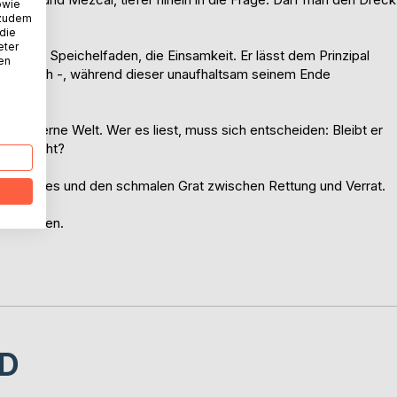
owie
 zudem
 die
eter
iß, den Speichelfaden, die Einsamkeit. Er lässt dem Prinzipal
nen
h zugleich -, während dieser unaufhaltsam seinem Ende
ie moderne Welt. Wer es liest, muss sich entscheiden: Bleibt er
Tageslicht?
 des Wortes und den schmalen Grat zwischen Rettung und Verrat.
dem Tresen.
D