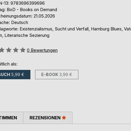
N-13: 9783696399696
lag: BoD - Books on Demand
cheinungsdatum: 21.05.2026
ache: Deutsch
agworte: Existenzialismus, Sucht und Verfall, Hamburg Blues, Vat
n, Literarische Sezierung
ertung::
0
Bewertungen
ltlich als:
BUCH
5,99 €
E-BOOK
3,99 €
TIMMEN
REZENSIONEN