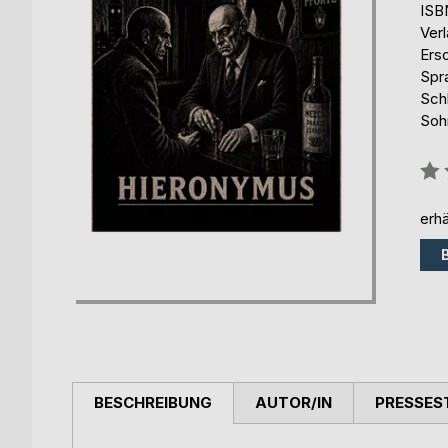
ISB
Ver
Ers
Spr
Schl
Soh
Bew
0%
erhä
BESCHREIBUNG
AUTOR/IN
PRESSES