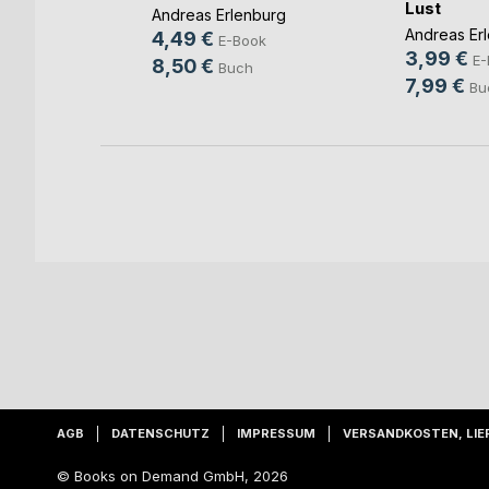
ei(...)
Lust
Andreas Erlenburg
ann
Andreas Er
4,49 €
E-Book
3,99 €
ok
E-
8,50 €
Buch
7,99 €
h
Bu
AGB
DATENSCHUTZ
IMPRESSUM
VERSANDKOSTEN, LIE
© Books on Demand GmbH, 2026