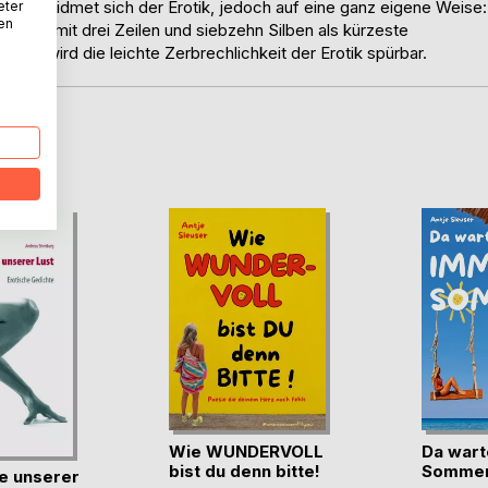
 Band widmet sich der Erotik, jedoch auf eine ganz eigene Weise:
eter
nen
ab, die mit drei Zeilen und siebzehn Silben als kürzeste
chte wird die leichte Zerbrechlichkeit der Erotik spürbar.
D
Wie WUNDERVOLL
Da wart
bist du denn bitte!
Sommer 
he unserer