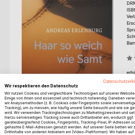
DRM
ISB
Ver
Ers
Spr
Schl
Barr
Bew
0%
erhä
Datenschutzerk
Wir respektieren den Datenschutz
Wir nutzen Cookies und vergleichbare Technologien auf unserer Website
Einige von ihnen sind essenziell und technisch notwendig. Daneben ver
wir Analysemethoden (z. B. Cookies oder Fingerprints sowie serverseitig
Tracking), um zu messen, wie häufig unsere Seite besucht und wie sie ge
wird. Wir verwenden Trackingtechnologien zu Marketingzwecken und se
hierzu serverseitiges Tracking sowie auch Drittanbieter ein, wodurch ggf.
BESCHREIBUNG
AUTOR/IN
PRESSES
geräteübergreifend Cookies, Fingerprints, Tracking-Pixel, IP-Adressen s
gehashte E-Mail-Adressen genutzt werden. Auf unserer Seite betten wir
Drittinhalte von anderen Anbietern ein (Video-Plattformen). Wir haben auf