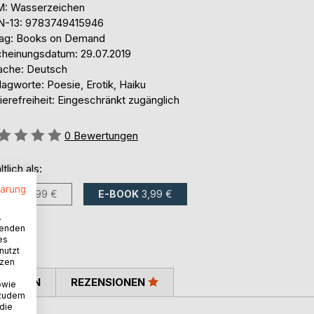
: Wasserzeichen
N-13: 9783749415946
lag: Books on Demand
cheinungsdatum: 29.07.2019
ache: Deutsch
agworte: Poesie, Erotik, Haiku
ierefreiheit: Eingeschränkt zugänglich
ertung::
0
Bewertungen
ltlich als:
lärung
BUCH
7,99 €
E-BOOK
3,99 €
.
wenden
es
nutzt
tzen
TIMMEN
REZENSIONEN
owie
 zudem
 die