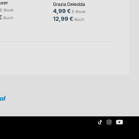
user
Antje 
Grazia Deledda
24,9
E-Book
4,99 €
E-Book
€
Buch
12,99 €
Buch