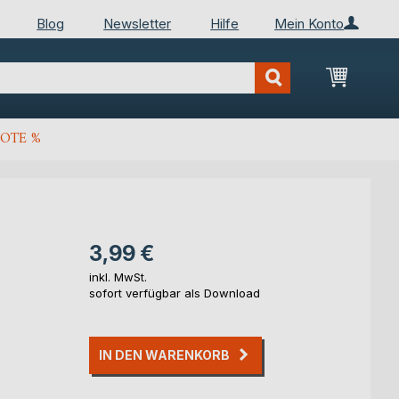
Blog
Newsletter
Hilfe
Mein Konto
Mein Wa
OTE %
3,99 €
inkl. MwSt.
sofort verfügbar als Download
IN DEN WARENKORB