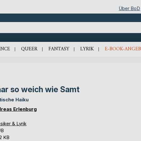
Über BoD
NCE
QUEER
FANTASY
LYRIK
E-BOOK-ANGEB
ar so weich wie Samt
tische Haiku
reas Erlenburg
siker & Lyrik
UB
,2 KB