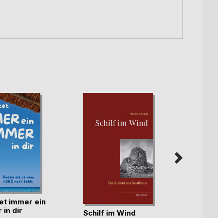
et immer ein
FÜR D
in dir
verda
Schilf im Wind