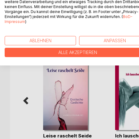
Liebe und Erotik durchziehen unser Leben. Dieser
weitere Datenverarbeitung und ein etwaiges Tracking durch den Drittanbi
keinen Einfluss. Mit deiner Einstellung willigst du in die oben beschriebe
Er bildet sie in der japanischen Gedichtform Haiku 
Vorgänge ein. Du kannst deine Einwilligung (z. B. im Footer unter „Privacy-
Gedichtform der Welt gilt. Durch die Kürze der Gedi
Einstellungen“) jederzeit mit Wirkung für die Zukunft widerrufen. (
BoD-
Impressum
)
ABLEHNEN
ANPASSEN
WEITERE TITEL BEI
Bo
ALLE AKZEPTIEREN
spur des
Leise raschelt Seide
Ich lausc