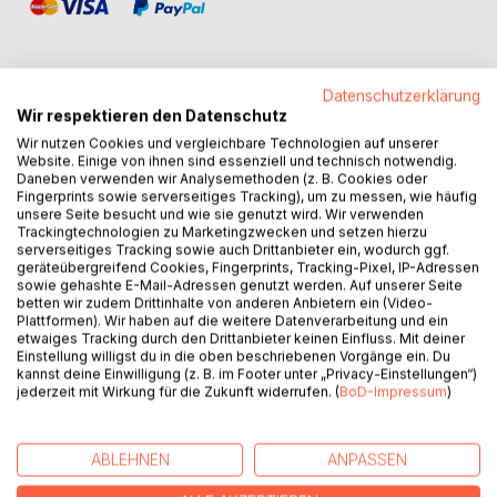
Datenschutzerklärung
Wir respektieren den Datenschutz
BESCHREIBUNG
Wir nutzen Cookies und vergleichbare Technologien auf unserer
Website. Einige von ihnen sind essenziell und technisch notwendig.
Daneben verwenden wir Analysemethoden (z. B. Cookies oder
Dieses Heft ist ein Nachdruck der im Jahr 1940
Fingerprints sowie serverseitiges Tracking), um zu messen, wie häufig
unsere Seite besucht und wie sie genutzt wird. Wir verwenden
herausgegebenen geheimen, militärischen Vorschrift
Trackingtechnologien zu Marketingzwecken und setzen hierzu
H.Dv.g. 14, M.Dv.Nr. 168, L.Dv.g. 14 "Schlüsselanleitung zur
serverseitiges Tracking sowie auch Drittanbieter ein, wodurch ggf.
Schlüsselmaschine Enigma".
geräteübergreifend Cookies, Fingerprints, Tracking-Pixel, IP-Adressen
In dieser Neuauflage aus dem Jahr 2019 im Format DIN A5
sowie gehashte E-Mail-Adressen genutzt werden. Auf unserer Seite
betten wir zudem Drittinhalte von anderen Anbietern ein (Video-
wird die Nutzung der Schlüsselmaschine
Plattformen). Wir haben auf die weitere Datenverarbeitung und ein
(Chiffriermaschine) Enigma beschrieben. Es werden die
etwaiges Tracking durch den Drittanbieter keinen Einfluss. Mit deiner
erforderlichen Schlüsselunterlagen, das Verschlüsseln, das
Einstellung willigst du in die oben beschriebenen Vorgänge ein. Du
kannst deine Einwilligung (z. B. im Footer unter „Privacy-Einstellungen“)
Entschlüsseln und die Anwendung von Ersatz- und
jederzeit mit Wirkung für die Zukunft widerrufen. (
BoD-Impressum
)
Notschlüsseln erklärt.
Im Anhang befindet sich zusätzlich die Vorschrift H.Dv.g. 11,
M.Dv.Nr. 390, L.Dv.g. 11 "Die Wehrmachtschlüssel" aus
ABLEHNEN
ANPASSEN
dem Jahr 1940. Diese beschreibt die Arten der
Schlüsselverfahren, sowie die Benennung, Anwendung und