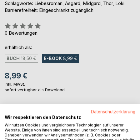
Schlagworte: Liebesroman, Asgard, Midgard, Thor, Loki
Barrierefreiheit: Eingeschränkt zugänglich
Bewertung::
0%
0
Bewertungen
erhältlich als:
BUCH
18,50 €
E-BOOK
8,99 €
8,99 €
inkl. MwSt.
sofort verfügbar als Download
IN DEN WARENKORB
Datenschutzerklärung
Wir respektieren den Datenschutz
Wir nutzen Cookies und vergleichbare Technologien auf unserer
Auf die Merkliste
Website. Einige von ihnen sind essenziell und technisch notwendig.
Daneben verwenden wir Analysemethoden (z. B. Cookies oder
Titel bewerten
Fingerprints sowie serverseitiges Tracking), um zu messen, wie häufig