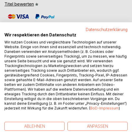
Titel bewerten
Datenschutzerklärung
Wir respektieren den Datenschutz
Wir nutzen Cookies und vergleichbare Technologien auf unserer
Website. Einige von ihnen sind essenziell und technisch notwendig.
BESCHREIBUNG
Daneben verwenden wir Analysemethoden (z. B. Cookies oder
Fingerprints sowie serverseitiges Tracking), um zu messen, wie häufig
unsere Seite besucht und wie sie genutzt wird. Wir verwenden
Alle Jahre wieder
Trackingtechnologien zu Marketingzwecken und setzen hierzu
serverseitiges Tracking sowie auch Drittanbieter ein, wodurch ggf.
kommt das Christuskind
geräteübergreifend Cookies, Fingerprints, Tracking-Pixel, IP-Adressen
auf die Erde nieder,
sowie gehashte E-Mail-Adressen genutzt werden. Auf unserer Seite
wo wir Menschen sind.
betten wir zudem Drittinhalte von anderen Anbietern ein (Video-
Plattformen). Wir haben auf die weitere Datenverarbeitung und ein
Aber ist das denn nicht ein altes Weihnachtslied? - Ja, ist
etwaiges Tracking durch den Drittanbieter keinen Einfluss. Mit deiner
es.
Einstellung willigst du in die oben beschriebenen Vorgänge ein. Du
Und was bitteschön hat ein Weihnachtslied mit Guten
kannst deine Einwilligung (z. B. im Footer unter „Privacy-Einstellungen“)
jederzeit mit Wirkung für die Zukunft widerrufen. (
BoD-Impressum
)
Vorsätzen für das Jahr 2024 zu tun?
Zugegeben, eigentlich haben Weihnachtslieder recht wenig
mit Guten Vorsätzen für den anstehenden Jahreswechsel
ABLEHNEN
ANPASSEN
zu tun, außer daß die Guten Vorsätze genau eine Woche