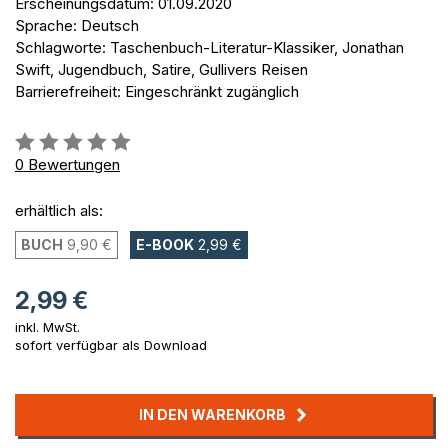
Erscheinungsdatum: 01.09.2020
Sprache: Deutsch
Schlagworte: Taschenbuch-Literatur-Klassiker, Jonathan
Swift, Jugendbuch, Satire, Gullivers Reisen
Barrierefreiheit: Eingeschränkt zugänglich
Bewertung::
0%
0
Bewertungen
erhältlich als:
BUCH
9,90 €
E-BOOK
2,99 €
2,99 €
inkl. MwSt.
sofort verfügbar als Download
IN DEN WARENKORB