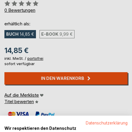
Bewertung::
0%
0
Bewertungen
erhältlich als:
BUCH
14,85 €
E-BOOK
9,99 €
14,85 €
inkl. MwSt. /
portofrei
sofort verfügbar
IN DEN WARENKORB
Auf die Merkliste
Titel bewerten
Datenschutzerklärung
Wir respektieren den Datenschutz