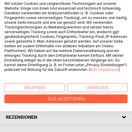
Wir nutzen Cookies und vergleichbare Technologien auf unserer
Website. Einige von ihnen sind essenziell und technisch notwendig.
Daneben verwenden wir Analysemethoden (z. B. Cookies oder
BESCHREIBUNG
Fingerprints sowie serverseitiges Tracking), um zu messen, wie häufig
unsere Seite besucht und wie sie genutzt wird. Wir verwenden
Trackingtechnologien zu Marketingzwecken und setzen hierzu
Dieses Büchlein versteht sich als kleiner Ausschnitt den
serverseitiges Tracking sowie auch Drittanbieter ein, wodurch ggf.
geräteübergreifend Cookies, Fingerprints, Tracking-Pixel, IP-Adressen
Psychopathologischen Befund betreffend. Es soll kein
sowie gehashte E-Mail-Adressen genutzt werden. Auf unserer Seite
umfassendes psychologisches Wissen darin versteckt
betten wir zudem Drittinhalte von anderen Anbietern ein (Video-
sein, sondern ein winziger Abschnitt dessen, was einem
Plattformen). Wir haben auf die weitere Datenverarbeitung und ein
etwaiges Tracking durch den Drittanbieter keinen Einfluss. Mit deiner
Psychotherapeuten bei dem Gespräch mit seinen Klienten
Einstellung willigst du in die oben beschriebenen Vorgänge ein. Du
wichtig erscheint, worauf er achten wird und welche
kannst deine Einwilligung (z. B. im Footer unter „Privacy-Einstellungen“)
Erkrankungen er im Hinterkopf behält.
jederzeit mit Wirkung für die Zukunft widerrufen. (
BoD-Impressum
)
AUTOR/IN
ABLEHNEN
ANPASSEN
ALLE AKZEPTIEREN
PRESSESTIMMEN
REZENSIONEN