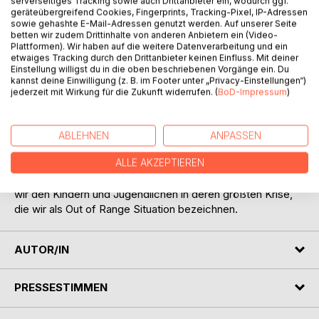
serverseitiges Tracking sowie auch Drittanbieter ein, wodurch ggf.
geräteübergreifend Cookies, Fingerprints, Tracking-Pixel, IP-Adressen
sowie gehashte E-Mail-Adressen genutzt werden. Auf unserer Seite
betten wir zudem Drittinhalte von anderen Anbietern ein (Video-
Plattformen). Wir haben auf die weitere Datenverarbeitung und ein
BESCHREIBUNG
etwaiges Tracking durch den Drittanbieter keinen Einfluss. Mit deiner
Einstellung willigst du in die oben beschriebenen Vorgänge ein. Du
kannst deine Einwilligung (z. B. im Footer unter „Privacy-Einstellungen“)
Erstmalig wurde in einem stationären
jederzeit mit Wirkung für die Zukunft widerrufen. (
BoD-Impressum
)
intensivpädagogischen Setting ein systematisches
Präventionskonzept nach den Methoden der Taoist Cultural
Arts angewendet und im Alltag praktiziert. In den so
ABLEHNEN
ANPASSEN
genannten Out of Range Situationen wurde die
ALLE AKZEPTIEREN
Interventionsstrategie der TCA auch zur körperlichen
Begrenzung angewandt. Mit Respekt und Würde begegnen
wir den Kindern und Jugendlichen in deren größten Krise,
die wir als Out of Range Situation bezeichnen.
AUTOR/IN
PRESSESTIMMEN