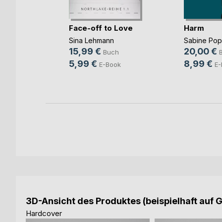
Face-off to Love
Harm
Sina Lehmann
Sabine Po
b und
15,99 €
20,00 €
Buch
ovic
5,99 €
8,99 €
E-Book
E-
ch
ook
3D-Ansicht des Produktes (beispielhaft auf 
Hardcover