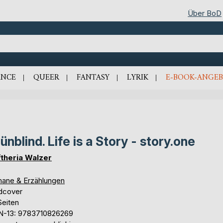
Über BoD
NCE
QUEER
FANTASY
LYRIK
E-BOOK-ANGEB
ünblind. Life is a Story - story.one
ftheria Walzer
ane & Erzählungen
dcover
Seiten
N-13: 9783710826269