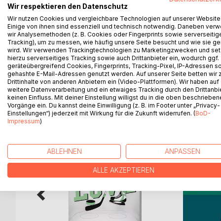
Das stumme, starre Grün ist Emma nie aufgefallen. 
Wir respektieren den Datenschutz
Chaos in ihrer Welt, denn Pflanzen, sie sprechen!
Wir nutzen Cookies und vergleichbare Technologien auf unserer Website
Gemeinsam mit ihrer Tomatenpflanze versucht sie 
Einige von ihnen sind essenziell und technisch notwendig. Daneben ver
wir Analysemethoden (z. B. Cookies oder Fingerprints sowie serverseitig
Realität, in welcher gemeingefährliche Gänseblümc
Tracking), um zu messen, wie häufig unsere Seite besucht und wie sie ge
sind. Schon bald findet sie sich auf einer Reise wie
wird. Wir verwenden Trackingtechnologien zu Marketingzwecken und se
andere für selbstverständlich hält.
hierzu serverseitiges Tracking sowie auch Drittanbieter ein, wodurch ggf.
geräteübergreifend Cookies, Fingerprints, Tracking-Pixel, IP-Adressen s
gehashte E-Mail-Adressen genutzt werden. Auf unserer Seite betten wir
Drittinhalte von anderen Anbietern ein (Video-Plattformen). Wir haben auf
weitere Datenverarbeitung und ein etwaiges Tracking durch den Drittanbi
keinen Einfluss. Mit deiner Einstellung willigst du in die oben beschriebe
WEITERE TITEL BEI
Bo
Vorgänge ein. Du kannst deine Einwilligung (z. B. im Footer unter „Privacy-
Einstellungen“) jederzeit mit Wirkung für die Zukunft widerrufen. (
BoD-
Impressum
)
ABLEHNEN
ANPASSEN
ALLE AKZEPTIEREN