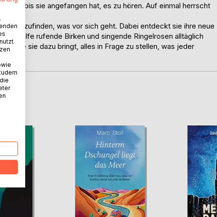
Nicht, bis sie angefangen hat, es zu hören. Auf einmal herrscht
.
herauszufinden, was vor sich geht. Dabei entdeckt sie ihre neue
wenden
es
hen, Hilfe rufende Birken und singende Ringelrosen alltäglich
nutzt
der, die sie dazu bringt, alles in Frage zu stellen, was jeder
tzen
owie
 zudem
 die
eter
nen
D