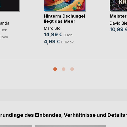
Hinterm Dschungel
Meister
liegt das Meer
panda
David Bi
Marc Stoll
10,99 
Buch
14,99 €
Buch
Book
4,99 €
E-Book
Grundlage des Einbandes, Verhältnisse und Details 