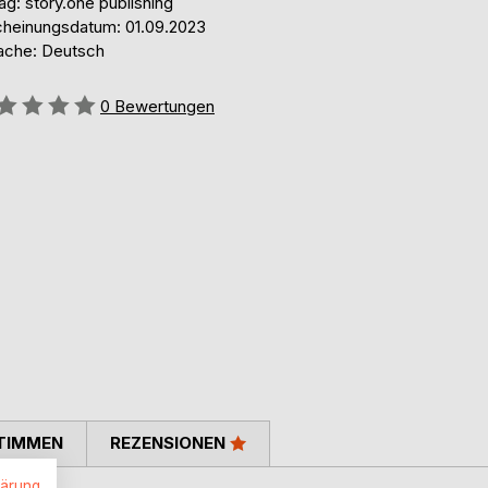
ag: story.one publishing
cheinungsdatum: 01.09.2023
ache: Deutsch
ertung::
0
Bewertungen
TIMMEN
REZENSIONEN
lärung