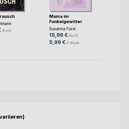
rausch
Mama im
Unter
Funkelgewitter
elmann
Christ
Susanna Fürst
€
14,9
Buch
15,99 €
Buch
9,99
5,99 €
E-Book
variieren)