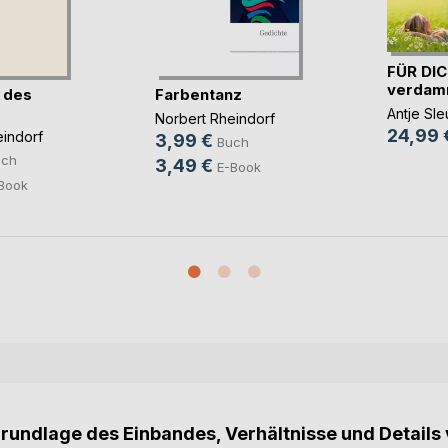
FÜR DIC
verdamm
e des
Farbentanz
Antje Sle
Norbert Rheindorf
24,99 
eindorf
3,99 €
Buch
uch
3,49 €
E-Book
Book
Grundlage des Einbandes, Verhältnisse und Details 