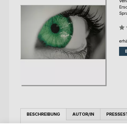
Ver
Ers
Spr
Bew
0%
erhä
BESCHREIBUNG
AUTOR/IN
PRESSES