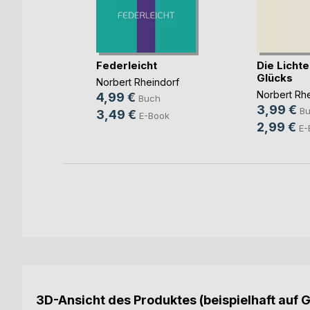
n weise
Federleicht
Die Licht
Glücks
,
Nicole
Norbert Rheindorf
Norbert Rh
s
, ...
4,99 €
Buch
3,99 €
B
3,49 €
E-Book
2,99 €
E-
3D-Ansicht des Produktes (beispielhaft auf 