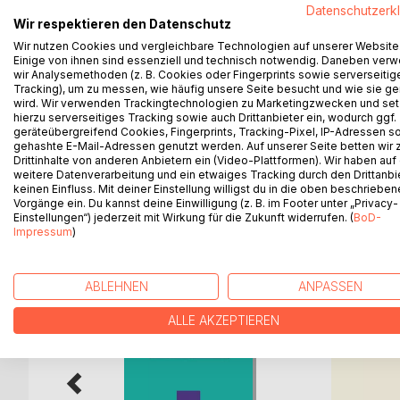
grün
Datenschutzerk
Wir respektieren den Datenschutz
versammelt Liebesgedichte und Poesie, die leise i
Wir nutzen Cookies und vergleichbare Technologien auf unserer Website
Einige von ihnen sind essenziell und technisch notwendig. Daneben ver
wir Analysemethoden (z. B. Cookies oder Fingerprints sowie serverseitig
Und dennoch kritisch fragt:
Tracking), um zu messen, wie häufig unsere Seite besucht und wie sie ge
warum ist nur denen
wird. Wir verwenden Trackingtechnologien zu Marketingzwecken und se
die eiskalt wurden
hierzu serverseitiges Tracking sowie auch Drittanbieter ein, wodurch ggf.
geräteübergreifend Cookies, Fingerprints, Tracking-Pixel, IP-Adressen s
warm ums Herz?
gehashte E-Mail-Adressen genutzt werden. Auf unserer Seite betten wir
Drittinhalte von anderen Anbietern ein (Video-Plattformen). Wir haben auf
weitere Datenverarbeitung und ein etwaiges Tracking durch den Drittanbi
keinen Einfluss. Mit deiner Einstellung willigst du in die oben beschriebe
Vorgänge ein. Du kannst deine Einwilligung (z. B. im Footer unter „Privacy-
WEITERE TITEL BEI
Bo
Einstellungen“) jederzeit mit Wirkung für die Zukunft widerrufen. (
BoD-
Impressum
)
ABLEHNEN
ANPASSEN
ALLE AKZEPTIEREN