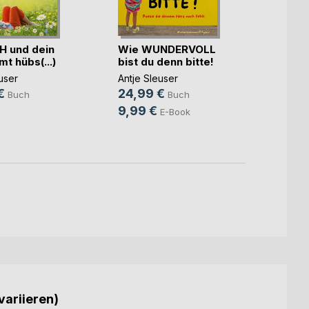
H und dein
Wie WUNDERVOLL
Da wa
t hübs(...)
bist du denn bitte!
Somme
user
Antje Sleuser
Antje 
€
24,99 €
24,9
Buch
Buch
9,99 €
9,99
E-Book
variieren)