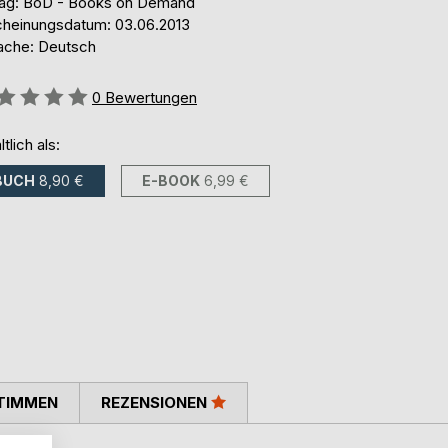
lag: BoD - Books on Demand
cheinungsdatum: 03.06.2013
ache: Deutsch
ertung::
0
Bewertungen
ltlich als:
BUCH
8,90 €
E-BOOK
6,99 €
TIMMEN
REZENSIONEN