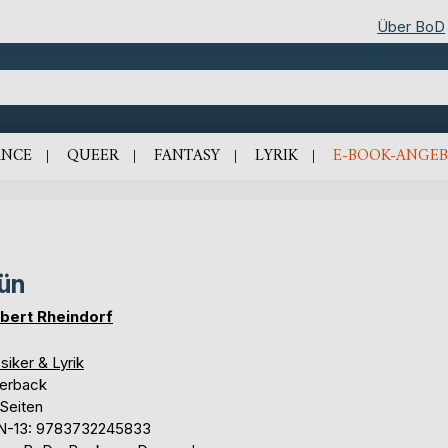
Über BoD
NCE
QUEER
FANTASY
LYRIK
E-BOOK-ANGEB
ün
bert Rheindorf
siker & Lyrik
erback
 Seiten
N-13: 9783732245833