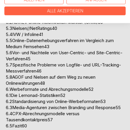
5.Verfahren zur Messung von Reichweiten und
Nutzerzahlen38
ALLE AKZEPTIEREN
5.1@facts Monatsauswertungen38
5.2AGIREV Online Reichweiten Monitor (ORM)39
5.3Nielsen//NetRatings40
5.4IVW / Infoline41
5.5Online-Datenerhebungsverfahren im Vergleich zum
Medium Fernsehen43
5.6Vor- und Nachteile von User-Centric- und Site-Centric-
Verfahren45
5.7Spezifische Probleme von Logfile- und URL-Tracking-
Messverfahren46
5.8AGOF und Nielsen auf dem Weg zu neuen
Onlinewährungen48
6.Werbeformate und Abrechungsmodelle52
6.1Die Lemonad-Statistiken52
6.2Standardisierung von Online-Werbeformaten53
6.3Media-Agenturen zwischen Branding und Response55
6.4CPX-Abrechnungsmodelle versus
Tausendkontaktpreis57
6.5Fazit60