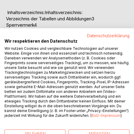
Inhaltsverzeichnis:Inhaltsverzeichnis:
Verzeichnis der Tabellen und Abbildungen3
Sperrvermerk4
I.Vorbemerkungen5
Datenschutzerklärung
1.Untersuchungsmethode5
Wir respektieren den Datenschutz
2.Untersuchungszeitraum5
Wir nutzen Cookies und vergleichbare Technologien auf unserer
3.Formaler Hinweis zur Zitierweise von Internetquellen5
Website. Einige von ihnen sind essenziell und technisch notwendig.
4.Allgemeine Hinweise und Haftungsausschluss6
Daneben verwenden wir Analysemethoden (z. B. Cookies oder
II.GROWN-UP INTERNET - Durch Marktforschungs-
Fingerprints sowie serverseitiges Tracking), um zu messen, wie häufig
unsere Seite besucht und wie sie genutzt wird. Wir verwenden
Standards und transparente Onlinewerbung zum etablierten
Trackingtechnologien zu Marketingzwecken und setzen hierzu
Werbemedium7
serverseitiges Tracking sowie auch Drittanbieter ein, wodurch ggf.
1.Einleitung7
geräteübergreifend Cookies, Fingerprints, Tracking-Pixel, IP-Adressen
sowie gehashte E-Mail-Adressen genutzt werden. Auf unserer Seite
2.Problemstellung13
betten wir zudem Drittinhalte von anderen Anbietern ein (Video-
3.Inhaltliche Angebote und Zielgruppen der untersuchten
Plattformen). Wir haben auf die weitere Datenverarbeitung und ein
Portale20
etwaiges Tracking durch den Drittanbieter keinen Einfluss. Mit deiner
Einstellung willigst du in die oben beschriebenen Vorgänge ein. Du
3.1Zur Auswahl der untersuchten Portale20
kannst deine Einwilligung (z. B. im Footer unter „Privacy-Einstellungen“)
3.2Die Portale im Einzelnen21
jederzeit mit Wirkung für die Zukunft widerrufen. (
BoD-Impressum
)
3.3Kurzer Vergleich der Soziodemographie34
4.Kooperationen bei Suchmaschinentechnologie und -
marketing35
ABLEHNEN
ANPASSEN