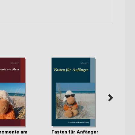
momente am
Fasten für Anfänger
Im Sc