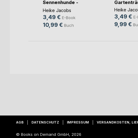
Irrtümer
Sennenhunde -
Gartentr
Lieb(...)
Heike Jaco
Heike Jacobs
3,49 €
3,49 €
ok
E-
E-Book
9,99 €
10,99 €
Bu
Buch
AGB
DATENSCHUTZ
IMPRESSUM
VERSANDKOSTEN, LIE
© Books on Demand GmbH, 2026