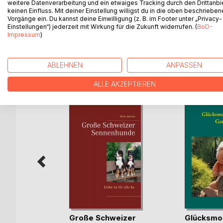
In diesem Mini-Fotobuch wird in kurzen Geschic
weitere Datenverarbeitung und ein etwaiges Tracking durch den Drittanbi
keinen Einfluss. Mit deiner Einstellung willigst du in die oben beschriebe
Kooper, der Große Schweizer Sennenhund, lernt Sch
Vorgänge ein. Du kannst deine Einwilligung (z. B. im Footer unter „Privacy-
Zweibeiner zu verstehen.
Einstellungen“) jederzeit mit Wirkung für die Zukunft widerrufen. (
BoD-
Impressum
)
ABLEHNEN
ANPASSEN
WEITERE TITEL BEI
Bo
ALLE AKZEPTIEREN
antik
Große Schweizer
Glücksmo