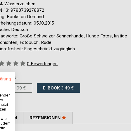
: Wasserzeichen
N-13: 9783739278872
lag: Books on Demand
cheinungsdatum: 05.10.2015
ache: Deutsch
lagworte: Große Schweizer Sennenhunde, Hunde Fotos, lustige
chichten, Fotobuch, Rüde
ierefreiheit: Eingeschränkt zugänglich
ertung::
0
Bewertungen
ltlich als:
lärung
BUCH
10,99 €
E-BOOK
3,49 €
.
wenden
es
nutzt
tzen
TIMMEN
REZENSIONEN
owie
 zudem
 die