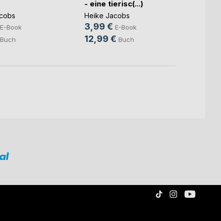
- eine tierisc(...)
Nacht
cobs
Heike Jacobs
Heike
3,99 €
3,49
E-Book
E-Book
12,99 €
6,90
Buch
Buch