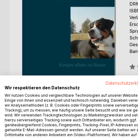
DRM
ISB
Ver
Ers
Spr
Sch
Ges
Barr
Bew
0%
erhä
Datenschutzerk
Wir respektieren den Datenschutz
Wir nutzen Cookies und vergleichbare Technologien auf unserer Website
Einige von ihnen sind essenziell und technisch notwendig. Daneben ver
wir Analysemethoden (z. B. Cookies oder Fingerprints sowie serverseitig
Tracking), um zu messen, wie häufig unsere Seite besucht und wie sie ge
wird. Wir verwenden Trackingtechnologien zu Marketingzwecken und se
hierzu serverseitiges Tracking sowie auch Drittanbieter ein, wodurch ggf.
BESCHREIBUNG
AUTOR/IN
PRESSES
geräteübergreifend Cookies, Fingerprints, Tracking-Pixel, IP-Adressen s
gehashte E-Mail-Adressen genutzt werden. Auf unserer Seite betten wir
Drittinhalte von anderen Anbietern ein (Video-Plattformen). Wir haben auf