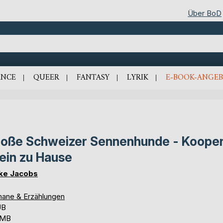
Über BoD
NCE
QUEER
FANTASY
LYRIK
E-BOOK-ANGEB
oße Schweizer Sennenhunde - Koope
lein zu Hause
ke Jacobs
ane & Erzählungen
UB
 MB