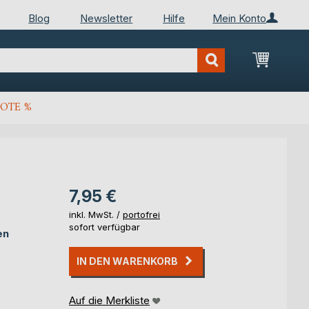
Blog
Newsletter
Hilfe
Mein Konto
Mein Wa
OTE %
7,95 €
inkl. MwSt. /
portofrei
sofort verfügbar
en
IN DEN WARENKORB
Auf die Merkliste