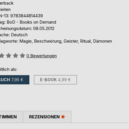
erback
Seiten
N-13: 9783844814439
lag: BoD - Books on Demand
cheinungsdatum: 08.05.2012
ache: Deutsch
lagworte: Magie, Beschwörung, Geister, Ritual, Dämonen
ertung::
0
Bewertungen
ltlich als:
BUCH
7,95 €
E-BOOK
4,99 €
TIMMEN
REZENSIONEN