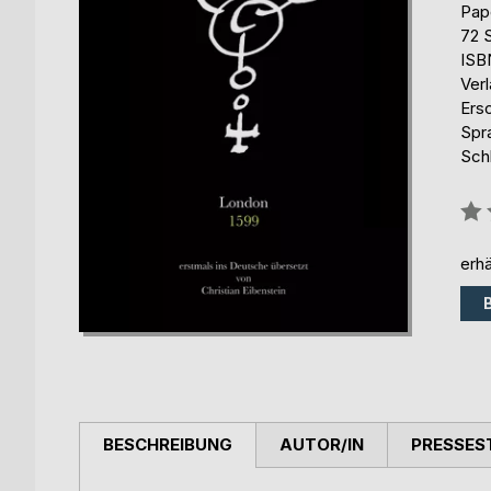
Pap
72 
ISB
Ver
Ers
Spr
Sch
Bew
0%
erhä
BESCHREIBUNG
AUTOR/IN
PRESSES