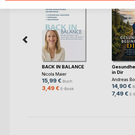
äkkeet
BACK IN BALANCE
Gesundhei
in Dir
Nicola Maier
Andreas Bo
15,99 €
ch
Buch
14,90 €
B
3,49 €
ook
E-Book
7,49 €
E-