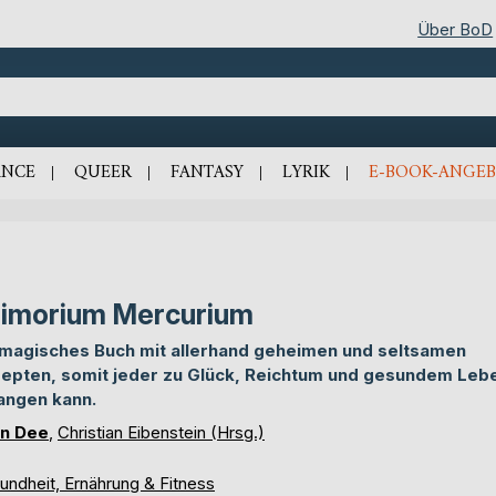
Über BoD
NCE
QUEER
FANTASY
LYRIK
E-BOOK-ANGEB
imorium Mercurium
 magisches Buch mit allerhand geheimen und seltsamen
epten, somit jeder zu Glück, Reichtum und gesundem Leb
angen kann.
n Dee
,
Christian Eibenstein (Hrsg.)
undheit, Ernährung & Fitness