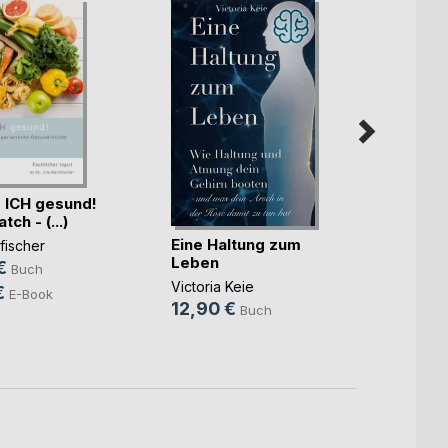
 ICH gesund!
ch - (...)
Eine Haltung zum
Wenn a
fischer
Leben
ist al
€
Buch
Victoria Keie
Rosa 
€
E-Book
12,90 €
24,9
Buch
18,9