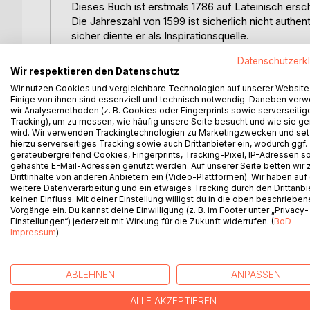
Dieses Buch ist erstmals 1786 auf Lateinisch ersc
Die Jahreszahl von 1599 ist sicherlich nicht authe
sicher diente er als Inspirationsquelle.
Datenschutzerk
Der Schreiber orientiert sich an vorhandener Lit
Wir respektieren den Datenschutz
Büchern.
Wir nutzen Cookies und vergleichbare Technologien auf unserer Website
Vor uns liegt ein liebevoll gestaltetes okkultes
Einige von ihnen sind essenziell und technisch notwendig. Daneben ver
Der Autor strukturiert sein Werk sehr systematisch.
wir Analysemethoden (z. B. Cookies oder Fingerprints sowie serverseitig
Tracking), um zu messen, wie häufig unsere Seite besucht und wie sie ge
Besitz des Buches gelangt ist. Dann beginnt der ei
wird. Wir verwenden Trackingtechnologien zu Marketingzwecken und se
baut ein komplettes Ritual mit Kreis, Zauberstab,
hierzu serverseitiges Tracking sowie auch Drittanbieter ein, wodurch ggf.
weiteren sieben Fürsten unter dem Merkur. Darauf 
geräteübergreifend Cookies, Fingerprints, Tracking-Pixel, IP-Adressen s
Büchern stammen, bzw. inspiriert sind. Eine Sam
gehashte E-Mail-Adressen genutzt werden. Auf unserer Seite betten wir
Drittinhalte von anderen Anbietern ein (Video-Plattformen). Wir haben auf
Amuletten.
weitere Datenverarbeitung und ein etwaiges Tracking durch den Drittanbi
keinen Einfluss. Mit deiner Einstellung willigst du in die oben beschriebe
Ein einheitliches Stück Zaubergeschichte in typisch
Vorgänge ein. Du kannst deine Einwilligung (z. B. im Footer unter „Privacy-
Einstellungen“) jederzeit mit Wirkung für die Zukunft widerrufen. (
BoD-
Impressum
)
WEITERE TITEL BEI
Bo
ABLEHNEN
ANPASSEN
ALLE AKZEPTIEREN