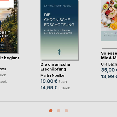
So esse
t beginnt
Mix & Mat
Die chronische
Ulla Bach
Erschöpfung
scu
35,00 
uch
Martin Noelke
13,99 
19,80 €
Book
Buch
14,99 €
E-Book