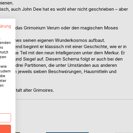
hienen.
ntisch, auch John Dee hat es wohl eher nicht geschrieben – aber
lärung
eratur wie das Grimoirium Verum oder den magischen Moses
.
 Werk, welches seinen eigenen Wunderkosmos aufbaut.
wenden
 Einleitend beginnt er klassisch mit einer Geschichte, wie er in
es
nutzt
gentliche Teil mit den neun Intelligenzen unter dem Merkur. Er
tzen
 Amulett und Siegel auf. Diesem Schema folgt er auch bei den
folgen drei Partitionen, die unter Umständen aus anderen
owie
mlung von jeweils sieben Beschwörungen, Hausmitteln und
 zudem
 die
eter
nen
er Gestalt alter Grimoires.
D