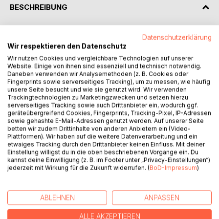
BESCHREIBUNG
Halte dich an die Regeln und bleibe im Hintergrund; so
Datenschutzerklärung
überlebt man am Hof von Grimoria. Diese Erkenntnis habe
Wir respektieren den Datenschutz
ich teuer bezahlt.
Wir nutzen Cookies und vergleichbare Technologien auf unserer
Trotzdem bleibe ich, auch wenn es bedeutet, mein wahres
Website. Einige von ihnen sind essenziell und technisch notwendig.
Daneben verwenden wir Analysemethoden (z. B. Cookies oder
Ich tief in mir zu vergraben. Wegen ihnen: Meiner besten
Fingerprints sowie serverseitiges Tracking), um zu messen, wie häufig
Freundin Prinzessin Vivitasia und ihrem großen Bruder Prinz
unsere Seite besucht und wie sie genutzt wird. Wir verwenden
Erik, der nach so langer Zeit an den Hof zurückkehrt.
Trackingtechnologien zu Marketingzwecken und setzen hierzu
serverseitiges Tracking sowie auch Drittanbieter ein, wodurch ggf.
Zusammen mit seiner großen Liebe. Alles sollte perfekt
geräteübergreifend Cookies, Fingerprints, Tracking-Pixel, IP-Adressen
sein. Doch irgendetwas stimmt nicht und plötzlich muss ich
sowie gehashte E-Mail-Adressen genutzt werden. Auf unserer Seite
mich entscheiden:
betten wir zudem Drittinhalte von anderen Anbietern ein (Video-
Plattformen). Wir haben auf die weitere Datenverarbeitung und ein
etwaiges Tracking durch den Drittanbieter keinen Einfluss. Mit deiner
Vertraue ich meiner besten Freundin mehr als mir selbst?
Einstellung willigst du in die oben beschriebenen Vorgänge ein. Du
Ist es möglich, dass das Märchen nichts weiter als eine
kannst deine Einwilligung (z. B. im Footer unter „Privacy-Einstellungen“)
Lüge ist?
jederzeit mit Wirkung für die Zukunft widerrufen. (
BoD-Impressum
)
----------------------------------------------------------
ABLEHNEN
ANPASSEN
--------------------------------------------
"Grimoria - Vertraue niemals einer Taube" ist der Auftakt zu
ALLE AKZEPTIEREN