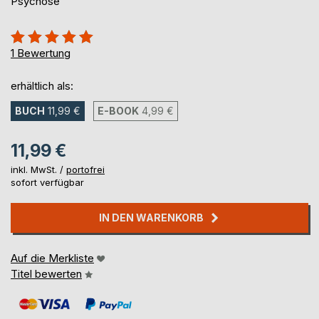
Psychose
Bewertung::
100%
1
Bewertung
erhältlich als:
BUCH
11,99 €
E-BOOK
4,99 €
11,99 €
inkl. MwSt. /
portofrei
sofort verfügbar
IN DEN WARENKORB
Auf die Merkliste
Titel bewerten