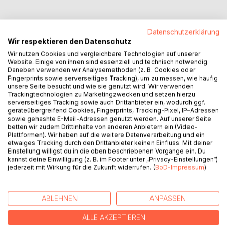
Datenschutzerklärung
Wir respektieren den Datenschutz
BESCHREIBUNG
Wir nutzen Cookies und vergleichbare Technologien auf unserer
Website. Einige von ihnen sind essenziell und technisch notwendig.
Daneben verwenden wir Analysemethoden (z. B. Cookies oder
Die Castell-Geschwister würden ihre Kindheit am liebsten
Fingerprints sowie serverseitiges Tracking), um zu messen, wie häufig
vergessen. Misshandlungen waren für den jüngeren Noah
unsere Seite besucht und wie sie genutzt wird. Wir verwenden
Trackingtechnologien zu Marketingzwecken und setzen hierzu
an der Tagesordnung, bis Gabriels Eingreifen das Blatt
serverseitiges Tracking sowie auch Drittanbieter ein, wodurch ggf.
wendete und den beiden zur Adoption verhalf. Noahs labile
geräteübergreifend Cookies, Fingerprints, Tracking-Pixel, IP-Adressen
Psyche allerdings verwehrte ihm die Chance auf ein
sowie gehashte E-Mail-Adressen genutzt werden. Auf unserer Seite
betten wir zudem Drittinhalte von anderen Anbietern ein (Video-
normales Leben. Der vermeintliche Mord am besten
Plattformen). Wir haben auf die weitere Datenverarbeitung und ein
Freund seines Bruders brachte ihn im Jugendalter in die
etwaiges Tracking durch den Drittanbieter keinen Einfluss. Mit deiner
Psychiatrie. Zehn Jahre später holt Gabriel ihn zurück. Doch
Einstellung willigst du in die oben beschriebenen Vorgänge ein. Du
Noahs Psychosen werden zur Zerreißprobe für ihn und
kannst deine Einwilligung (z. B. im Footer unter „Privacy-Einstellungen“)
jederzeit mit Wirkung für die Zukunft widerrufen. (
BoD-Impressum
)
sein Umfeld. Als dann der korrupte Psychiater Noahs tot
aufgefunden wird, beginnt die Uhr zu ticken.
ABLEHNEN
ANPASSEN
Ein emotionaler Psychothriller mit spannenden Wendungen
und einem Finale, das Gänsehaut beschert.
ALLE AKZEPTIEREN