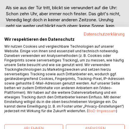
Als sie aus der Tür tritt, blickt sie verwundert auf die Uhr:
Schon zehn Uhr, aber immer noch finster. Das gibt's nicht,
Venedig liegt doch in keiner anderen Zeitzone. Unruhig
geht sie weiter und blickt nach oben: keine Sonne, kein
Licht, finster wie die Nacht. Es ist ihr unbegreiflich,
Datenschutzerklärung
vielleicht geht ihre Uhr falsch, doch auch ihr Handy
Wir respektieren den Datenschutz
bestätigt, dass es schon Vormittag ist. Am Liebsten wäre
Wir nutzen Cookies und vergleichbare Technologien auf unserer
es ihr, sich hinzulegen und beim Aufwachen wäre alles
Website. Einige von ihnen sind essenziell und technisch notwendig.
wieder wie vorher. Keine dunklen Ungeheuer aus den
Daneben verwenden wir Analysemethoden (z. B. Cookies oder
Fingerprints sowie serverseitiges Tracking), um zu messen, wie häufig
Tiefen des flaschengrünen Kanals, die den Sonnengott
unsere Seite besucht und wie sie genutzt wird. Wir verwenden
gestürzt haben.
Trackingtechnologien zu Marketingzwecken und setzen hierzu
In dieser Kurzgeschichte "Der Tag an dem die Sonne nicht
serverseitiges Tracking sowie auch Drittanbieter ein, wodurch ggf.
geräteübergreifend Cookies, Fingerprints, Tracking-Pixel, IP-Adressen
aufging" zeigt die Autorin die Grenze zwischen Licht und
sowie gehashte E-Mail-Adressen genutzt werden. Auf unserer Seite
Finsternis, die Grenze zwischen innerer psychischer und
betten wir zudem Drittinhalte von anderen Anbietern ein (Video-
äußerer Welt.
Plattformen). Wir haben auf die weitere Datenverarbeitung und ein
etwaiges Tracking durch den Drittanbieter keinen Einfluss. Mit deiner
Einstellung willigst du in die oben beschriebenen Vorgänge ein. Du
In einer anderen Geschichte spricht Mona Lisa mit einem
kannst deine Einwilligung (z. B. im Footer unter „Privacy-Einstellungen“)
Museumsbesucher über ihr Leben in der begrenzten Enge
jederzeit mit Wirkung für die Zukunft widerrufen. (
BoD-Impressum
)
des Bilderrahmens. Die Kurzgeschichten beginnen
unaufgeregt, haben es aber faustdick hinter den Ohren.
ABLEHNEN
ANPASSEN