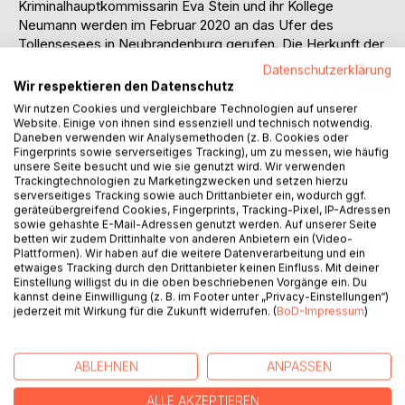
Kriminalhauptkommissarin Eva Stein und ihr Kollege
Neumann werden im Februar 2020 an das Ufer des
Tollensesees in Neubrandenburg gerufen. Die Herkunft der
aus Niedersachsen stammenden männlichen Leiche wirft
Datenschutzerklärung
zunächst einige Fragen auf. Erste Spuren führen in ein
Wir respektieren den Datenschutz
ehemaliges Kampfhubschraubergeschwader der NVA, das
Wir nutzen Cookies und vergleichbare Technologien auf unserer
in der Wendezeit aufgelöst wurde. Anfängliche
Website. Einige von ihnen sind essenziell und technisch notwendig.
Daneben verwenden wir Analysemethoden (z. B. Cookies oder
Recherchen deu- ten in die Zeit des Kalten Krieges.
Fingerprints sowie serverseitiges Tracking), um zu messen, wie häufig
Mithilfe verfügbarer Akten des Mi- nisteriums für
unsere Seite besucht und wie sie genutzt wird. Wir verwenden
Staatssicherheit der DDR und der Befragung von
Trackingtechnologien zu Marketingzwecken und setzen hierzu
Zeitzeugen können die Polizisten den Fall nach und nach
serverseitiges Tracking sowie auch Drittanbieter ein, wodurch ggf.
geräteübergreifend Cookies, Fingerprints, Tracking-Pixel, IP-Adressen
aufrollen. Dabei merkt die Kommissarin spät, dass sie tiefer
sowie gehashte E-Mail-Adressen genutzt werden. Auf unserer Seite
in die Angelegenheit verstrickt ist, als sie eigentlich wollte.
betten wir zudem Drittinhalte von anderen Anbietern ein (Video-
Plattformen). Wir haben auf die weitere Datenverarbeitung und ein
etwaiges Tracking durch den Drittanbieter keinen Einfluss. Mit deiner
Der zweite Roman des Autors führt die Leser*innen in eine
Einstellung willigst du in die oben beschriebenen Vorgänge ein. Du
Zeit, in der sich noch beide deutschen Staaten feindlich
kannst deine Einwilligung (z. B. im Footer unter „Privacy-Einstellungen“)
gegenüberstanden. Er beschreibt die Gedanken, Sorgen
jederzeit mit Wirkung für die Zukunft widerrufen. (
BoD-Impressum
)
und Sehnsüchte der Menschen, die im östlichen Teil
Deutschlands aufgewachsen sind. Niemand wusste, ob
und wann es zu einer Wiedervereinigung kommen würde.
ABLEHNEN
ANPASSEN
Trotzdem haben es Menschen versucht, die DDR zu
ALLE AKZEPTIEREN
verlassen und dabei ihr Leben riskiert.