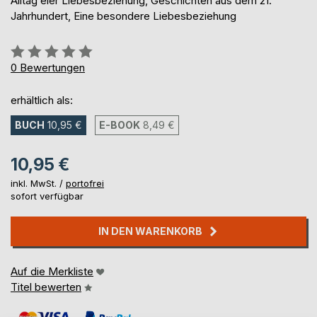
Alltag eier Liebesbeziehung, Geschichten aus dem 21.
Jahrhundert, Eine besondere Liebesbeziehung
Bewertung::
0%
0
Bewertungen
erhältlich als:
BUCH
10,95 €
E-BOOK
8,49 €
10,95 €
inkl. MwSt. /
portofrei
sofort verfügbar
IN DEN WARENKORB
Auf die Merkliste
Titel bewerten