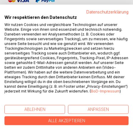
Datenschutzerklärung
Wir respektieren den Datenschutz
Wir nutzen Cookies und vergleichbare Technologien auf unserer
Website. Einige von ihnen sind essenziell und technisch notwendig.
BESCHREIBUNG
Daneben verwenden wir Analysemethoden (z. B. Cookies oder
Fingerprints sowie serverseitiges Tracking), um zu messen, wie häufig
unsere Seite besucht und wie sie genutzt wird. Wir verwenden
Trackingtechnologien zu Marketingzwecken und setzen hierzu
Gregor und Charlotte sind ein paar der ganz besonderen
serverseitiges Tracking sowie auch Drittanbieter ein, wodurch ggf.
Art: Gregor - Philosoph, Dichter und Denker, Charlotte -
geräteübergreifend Cookies, Fingerprints, Tracking-Pixel, IP-Adressen
Kreativpragmatikerin. Ein Paar, das lange Zeit Tür an Tür
sowie gehashte E-Mail-Adressen genutzt werden. Auf unserer Seite
betten wir zudem Drittinhalte von anderen Anbietern ein (Video-
wohnt, sich irgendwann aber doch entschließt, die Mauern
Plattformen). Wir haben auf die weitere Datenverarbeitung und ein
einzureißen und zusammen zu ziehen. Wer von Beiden
etwaiges Tracking durch den Drittanbieter keinen Einfluss. Mit deiner
versteht den ganz normalen Irrsinn des 21. Jahrhunderts
Einstellung willigst du in die oben beschriebenen Vorgänge ein. Du
kannst deine Einwilligung (z. B. im Footer unter „Privacy-Einstellungen“)
wohl besser? Und wer von Beiden hat die besten Ideen,
jederzeit mit Wirkung für die Zukunft widerrufen. (
BoD-Impressum
)
diesem, in ihrer Alltagswelt, etwas entgegenzusetzten? Auf
jeden Fall entwickeln sich zwischen den Beiden stets
Überraschungen, mit denen zunächst keiner rechnet und
ABLEHNEN
ANPASSEN
so gibt es immer auch etwas zu lachen.
ALLE AKZEPTIEREN
AUTOR/IN